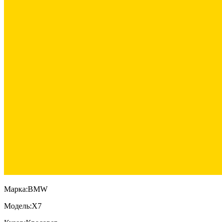
Марка:
BMW
Модель:
X7