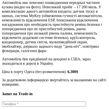
Автомобіль має невеликі пошкодження передньої частини
кузова (видно на фото). Невеликий пробіг – 17 200 миль. У
комплектацію даного автомобіля входить: датчик тиску в
шинах, система MyKey (обмеження гучності автомагнітоли,
неможливість відключення ESP, блокування відключення
нагадування про необхідність пристебнути ремінь безпеки і
попередження про не пристебнутий ремінь, раннє
попередження про низький рівень палива, неможливість
відключити додаткові системи безпеки), круїз-контроль,
кондиціонер, датчик світла, мультимедійний екран,
імобілайзер, дзеркало заднього виду “день-ніч”, повітряна
фільтрація, галогенні фари.
Автомобіль був придбаний на аукціоні в США, зараз
знаходиться в дорозі в Україну.
Ціна в порту Одеса (без розмитнення):
6,300$
За додатковою інформацією звертайтесь за вказаними на сайті
номерами.
Запит на Trade-in