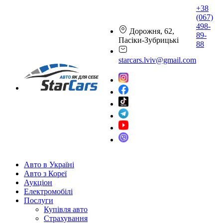
+38
(067)
498-
Дорожня, 62,
89-
Пасіки-Зубрицькі
88
starcars.lviv@gmail.com
Авто в Україні
Авто з Кореї
Аукціон
Електромобілі
Послуги
Купівля авто
Страхування