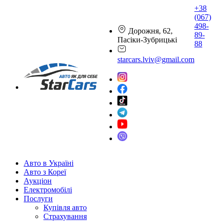
+38
(067)
498-
Дорожня, 62,
89-
Пасіки-Зубрицькі
88
starcars.lviv@gmail.com
Авто в Україні
Авто з Кореї
Аукціон
Електромобілі
Послуги
Купівля авто
Страхування