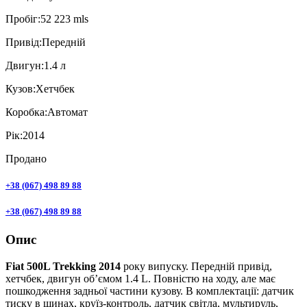
Пробiг:
52 223 mls
Привiд:
Передній
Двигун:
1.4 л
Кузов:
Хетчбек
Коробка:
Автомат
Рік:
2014
Продано
+38 (067) 498 89 88
+38 (067) 498 89 88
Опис
Fiat 500L Trekking 2014
року випуску. Передній привід,
хетчбек, двигун об’ємом 1.4 L. Повністю на ходу, але має
пошкодження задньої частини кузову. В комплектації: датчик
тиску в шинах, круїз-контроль, датчик світла, мультируль,