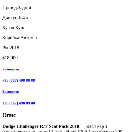
Привiд:
Задній
Двигун:
6.4 л
Кузов:
Купе
Коробка:
Автомат
Рік:
2018
$18 000
Замовити
+38 (067) 498 89 88
Замовити
+38 (067) 498 89 88
Опис
Dodge Challenger R/T Scat Pack 2018 —
масл-кар з
бензиновим двигуном Chrysler Hemi V8 6.4 л майже на 500