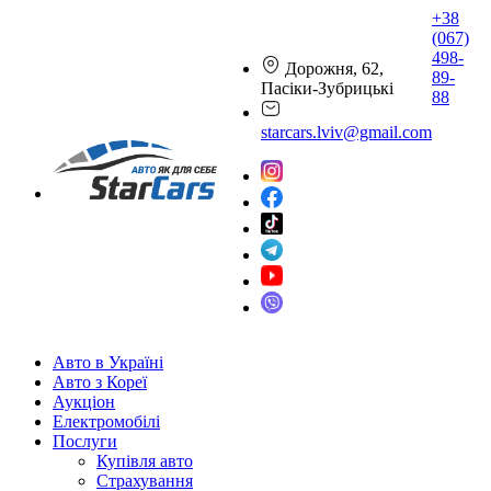
+38
(067)
498-
Дорожня, 62,
89-
Пасіки-Зубрицькі
88
starcars.lviv@gmail.com
Авто в Україні
Авто з Кореї
Аукціон
Електромобілі
Послуги
Купівля авто
Страхування