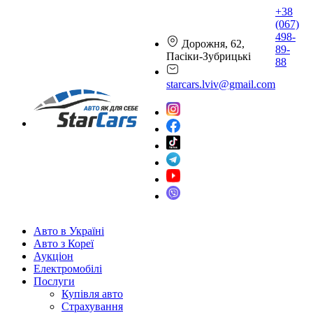
+38
(067)
498-
Дорожня, 62,
89-
Пасіки-Зубрицькі
88
starcars.lviv@gmail.com
Авто в Україні
Авто з Кореї
Аукціон
Електромобілі
Послуги
Купівля авто
Страхування