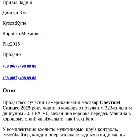
Привiд:
Задній
Двигун:
3.6
Кузов:
Купе
Коробка:
Механіка
Рік:
2015
Продано
+38 (067) 498 89 88
+38 (067) 498 89 88
Опис
Продається сучасний американський маслкар
Chevrolet
Camaro 2015
року чорного кольору з потужним 323-сильним
двигуном 3,6 LFX V6, механічна коробка передач. Машина в
хорошому стані: як візуально, так і технічно.
У комплектацію входить: мультикермо, круїз-контроль,
іммобілайзер, кондиціонер, дзеркало заднього виду «день-