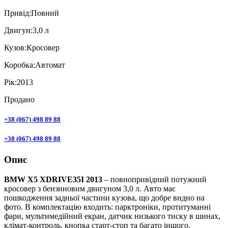
Привiд:
Повний
Двигун:
3,0 л
Кузов:
Кросовер
Коробка:
Автомат
Рік:
2013
Продано
+38 (067) 498 89 88
+38 (067) 498 89 88
Опис
BMW X5 XDRIVE35I 2013
– повнопривідний потужний
кросовер з бензиновим двигуном 3,0 л. Авто має
пошкодження задньої частини кузова, що добре видно на
фото. В комплектацію входить: парктроніки, протитуманні
фари, мультимедійний екран, датчик низького тиску в шинах,
клімат-контроль, кнопка старт-стоп та багато іншого.