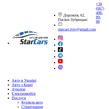
+38
(067)
498-
Дорожня, 62,
89-
Пасіки-Зубрицькі
88
starcars.lviv@gmail.com
Авто в Україні
Авто з Кореї
Аукціон
Електромобілі
Послуги
Купівля авто
Страхування