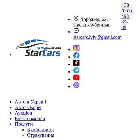
+38
(067)
498-
Дорожня, 62,
89-
Пасіки-Зубрицькі
88
starcars.lviv@gmail.com
Авто в Україні
Авто з Кореї
Аукціон
Електромобілі
Послуги
Купівля авто
Страхування