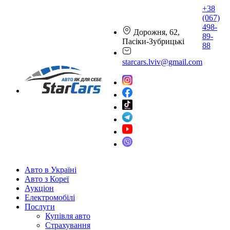
+38
(067)
498-
Дорожня, 62,
89-
Пасіки-Зубрицькі
88
starcars.lviv@gmail.com
Авто в Україні
Авто з Кореї
Аукціон
Електромобілі
Послуги
Купівля авто
Страхування