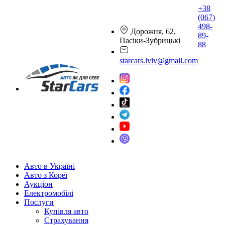
+38
(067)
498-
Дорожня, 62,
89-
Пасіки-Зубрицькі
88
starcars.lviv@gmail.com
Авто в Україні
Авто з Кореї
Аукціон
Електромобілі
Послуги
Купівля авто
Страхування