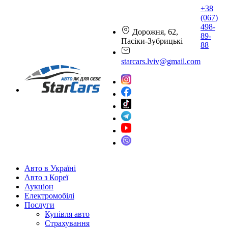
+38
(067)
498-
Дорожня, 62,
89-
Пасіки-Зубрицькі
88
starcars.lviv@gmail.com
Авто в Україні
Авто з Кореї
Аукціон
Електромобілі
Послуги
Купівля авто
Страхування