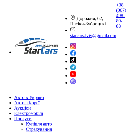
+38
(067)
498-
Дорожня, 62,
89-
Пасіки-Зубрицькі
88
starcars.lviv@gmail.com
Авто в Україні
Авто з Кореї
Аукціон
Електромобілі
Послуги
Купівля авто
Страхування