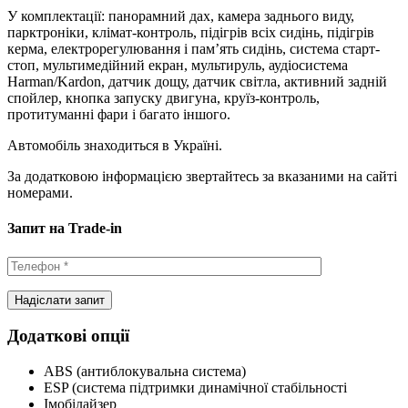
У комплектації: панорамний дах, камера заднього виду,
парктроніки, клімат-контроль, підігрів всіх сидінь, підігрів
керма, електрорегулювання і пам’ять сидінь, система старт-
стоп, мультимедійний екран, мультируль, аудіосистема
Harman/Kardon, датчик дощу, датчик світла, активний задній
спойлер, кнопка запуску двигуна, круїз-контроль,
протитуманні фари і багато іншого.
Автомобіль знаходиться в Україні.
За додатковою інформацією звертайтесь за вказаними на сайті
номерами.
Запит на Trade-in
Додаткові опції
ABS (антиблокувальна система)
ESP (система підтримки динамічної стабільності
Імобілайзер