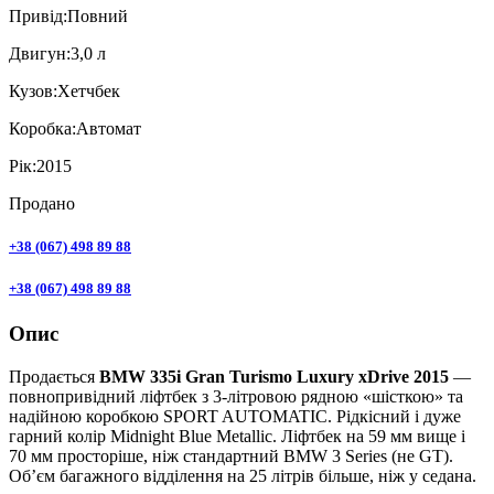
Привiд:
Повний
Двигун:
3,0 л
Кузов:
Хетчбек
Коробка:
Автомат
Рік:
2015
Продано
+38 (067) 498 89 88
+38 (067) 498 89 88
Опис
Продається
BMW 335i Gran Turismo Luxury xDrive 2015
—
повнопривідний ліфтбек з 3-літровою рядною «шісткою» та
надійною коробкою SPORT AUTOMATIC. Рідкісний і дуже
гарний колір Midnight Blue Metallic. Ліфтбек на 59 мм вище і
70 мм просторіше, ніж стандартний BMW 3 Series (не GT).
Об’єм багажного відділення на 25 літрів більше, ніж у седана.