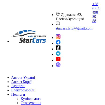
+38
(067)
498-
Дорожня, 62,
89-
Пасіки-Зубрицькі
88
starcars.lviv@gmail.com
Авто в Україні
Авто з Кореї
Аукціон
Електромобілі
Послуги
Купівля авто
Страхування