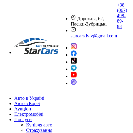
+38
(067)
498-
Дорожня, 62,
89-
Пасіки-Зубрицькі
88
starcars.lviv@gmail.com
Авто в Україні
Авто з Кореї
Аукціон
Електромобілі
Послуги
Купівля авто
Страхування