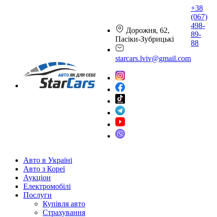
+38
(067)
498-
Дорожня, 62,
89-
Пасіки-Зубрицькі
88
starcars.lviv@gmail.com
Авто в Україні
Авто з Кореї
Аукціон
Електромобілі
Послуги
Купівля авто
Страхування