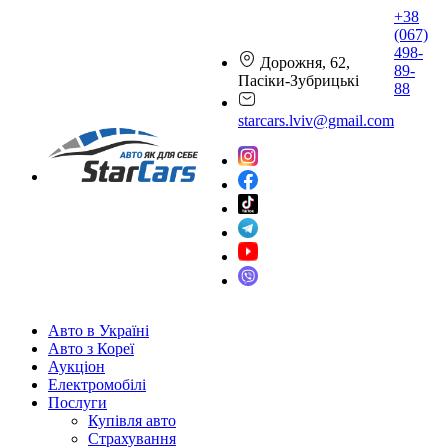
+38
(067)
498-
Дорожня, 62,
89-
Пасіки-Зубрицькі
88
starcars.lviv@gmail.com
Авто в Україні
Авто з Кореї
Аукціон
Електромобілі
Послуги
Купівля авто
Страхування