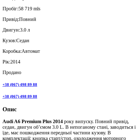
Пробiг:
58 719 mls
Привiд:
Повний
Двигун:
3.0 л
Кузов:
Седан
Коробка:
Автомат
Рік:
2014
Продано
+38 (067) 498 89 88
+38 (067) 498 89 88
Опис
Audi A6 Premium Plus 2014
року випуску. Повний привід,
седан, двигун об’ємом 3.0 L. В непоганому стані, заводиться і
їде, має пошкодження передньої частини кузову. В
комплектації: кнопка старт/стоп, охолодження моторного