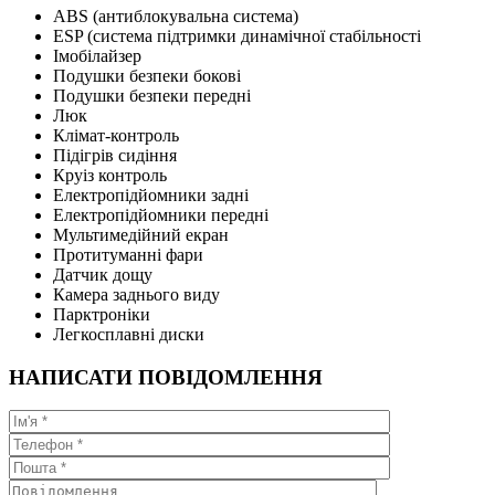
ABS (антиблокувальна система)
ESP (система підтримки динамічної стабільності
Імобілайзер
Подушки безпеки бокові
Подушки безпеки передні
Люк
Клімат-контроль
Підігрів сидіння
Круіз контроль
Електропідйомники задні
Електропідйомники передні
Мультимедійний екран
Протитуманні фари
Датчик дощу
Камера заднього виду
Парктроніки
Легкосплавні диски
НАПИСАТИ ПОВІДОМЛЕННЯ