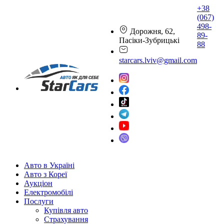
+38
(067)
498-
Дорожня, 62,
89-
Пасіки-Зубрицькі
88
starcars.lviv@gmail.com
Авто в Україні
Авто з Кореї
Аукціон
Електромобілі
Послуги
Купівля авто
Страхування