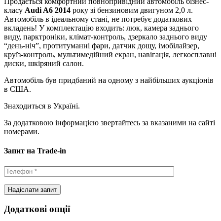
Продається комфортний повнопривідний автомобіль бізнес-
класу
Audi A6 2014
року зі бензиновим двигуном 2,0 л.
Автомобіль в ідеальному стані, не потребує додаткових
вкладень! У комплектацію входить: люк, камера заднього
виду, парктроніки, клімат-контроль, дзеркало заднього виду
“день-ніч”, протитуманні фари, датчик дощу, імобілайзер,
круїз-контроль, мультимедійний екран, навігація, легкосплавні
диски, шкіряний салон.
Автомобіль був придбаний на одному з найбільших аукціонів
в США.
Знаходиться в Україні.
За додатковою інформацією звертайтесь за вказаними на сайті
номерами.
Запит на Trade-in
Додаткові опції