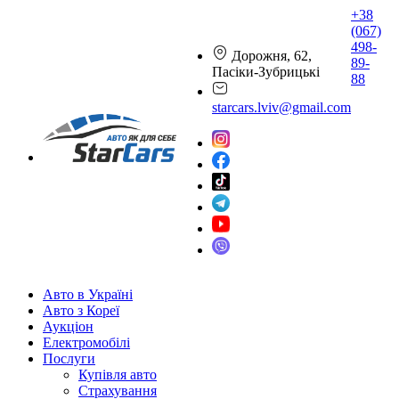
+38
(067)
498-
Дорожня, 62,
89-
Пасіки-Зубрицькі
88
starcars.lviv@gmail.com
Авто в Україні
Авто з Кореї
Аукціон
Електромобілі
Послуги
Купівля авто
Страхування