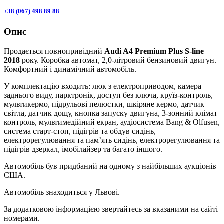
+38 (067) 498 89 88
Опис
Продається повнопривідний
Audi A4 Premium Plus S-line
2018
року. Коробка автомат, 2,0-літровий бензиновий двигун.
Комфортний і динамічний автомобіль.
У комплектацію входить: люк з електроприводом, камера
заднього виду, парктронік, доступ без ключа, круїз-контроль,
мультикермо, підрульові пелюстки, шкіряне кермо, датчик
світла, датчик дощу, кнопка запуску двигуна, 3-зонний клімат
контроль, мультимедійний екран, аудіосистема Bang & Olfusen,
система старт-стоп, підігрів та обдув сидінь,
електрорегулювання та пам’ять сидінь, електрорегулювання та
підігрів дзеркал, імобілайзер та багато іншого.
Автомобіль був придбаний на одному з найбільших аукціонів
США.
Автомобіль знаходиться у Львові.
За додатковою інформацією звертайтесь за вказаними на сайті
номерами.