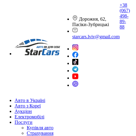
+38
(067)
498-
Дорожня, 62,
89-
Пасіки-Зубрицькі
88
starcars.lviv@gmail.com
Авто в Україні
Авто з Кореї
Аукціон
Електромобілі
Послуги
Купівля авто
Страхування