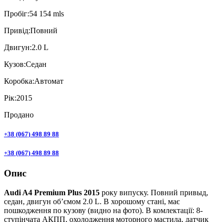
Пробiг:
54 154 mls
Привiд:
Повний
Двигун:
2.0 L
Кузов:
Седан
Коробка:
Автомат
Рік:
2015
Продано
+38 (067) 498 89 88
+38 (067) 498 89 88
Опис
Audi A4 Premium Plus 2015
року випуску. Повний привыд,
седан, двигун об’ємом 2.0 L. В хорошому стані, має
пошкодження по кузову (видно на фото). В комлектації: 8-
ступінчата АКПП, охолодження моторного мастила, датчик