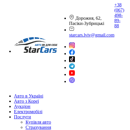
+38
(067)
498-
Дорожня, 62,
89-
Пасіки-Зубрицькі
88
starcars.lviv@gmail.com
Авто в Україні
Авто з Кореї
Аукціон
Електромобілі
Послуги
Купівля авто
Страхування