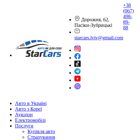
+38
(067)
498-
Дорожня, 62,
89-
Пасіки-Зубрицькі
88
starcars.lviv@gmail.com
Авто в Україні
Авто з Кореї
Аукціон
Електромобілі
Послуги
Купівля авто
Страхування