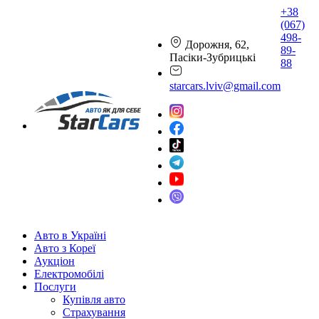
+38
(067)
498-
Дорожня, 62,
89-
Пасіки-Зубрицькі
88
starcars.lviv@gmail.com
Авто в Україні
Авто з Кореї
Аукціон
Електромобілі
Послуги
Купівля авто
Страхування