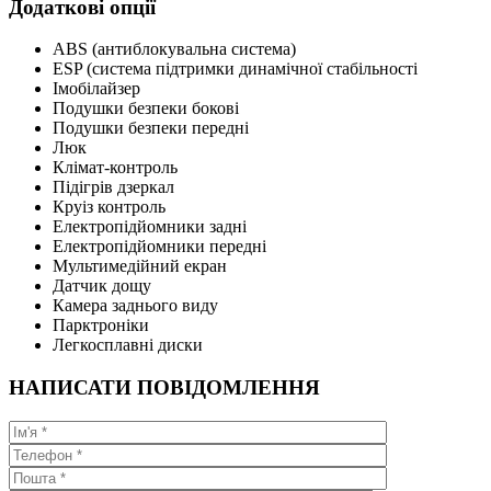
Додаткові опції
ABS (антиблокувальна система)
ESP (система підтримки динамічної стабільності
Імобілайзер
Подушки безпеки бокові
Подушки безпеки передні
Люк
Клімат-контроль
Підігрів дзеркал
Круіз контроль
Електропідйомники задні
Електропідйомники передні
Мультимедійний екран
Датчик дощу
Камера заднього виду
Парктроніки
Легкосплавні диски
НАПИСАТИ ПОВІДОМЛЕННЯ