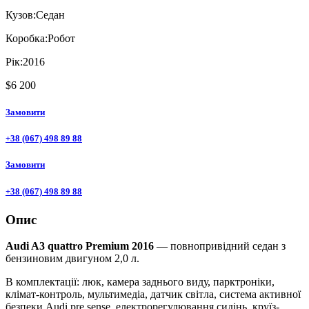
Кузов:
Седан
Коробка:
Робот
Рік:
2016
$6 200
Замовити
+38 (067) 498 89 88
Замовити
+38 (067) 498 89 88
Опис
Audi A3 quattro Premium 2016
— повнопривідний седан з
бензиновим двигуном 2,0 л.
В комплектації: люк, камера заднього виду, парктроніки,
клімат-контроль, мультимедіа, датчик світла, система активної
безпеки Audi pre sense, електрорегулювання сидінь, круїз-