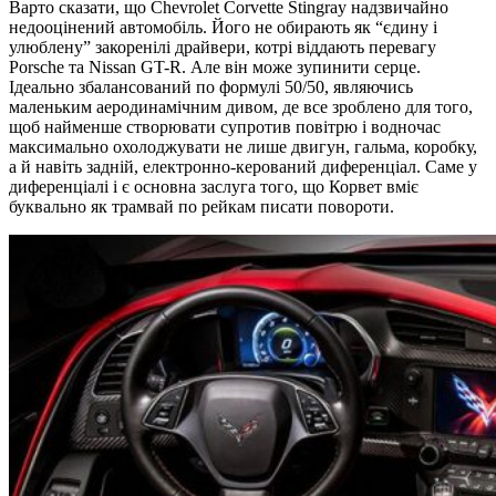
Варто сказати, що Chevrolet Corvette Stingray надзвичайно
недооцінений автомобіль. Його не обирають як “єдину і
улюблену” закоренілі драйвери, котрі віддають перевагу
Porsche та Nissan GT-R. Але він може зупинити серце.
Ідеально збалансований по формулі 50/50, являючись
маленьким аеродинамічним дивом, де все зроблено для того,
щоб найменше створювати супротив повітрю і водночас
максимально охолоджувати не лише двигун, гальма, коробку,
а й навіть задній, електронно-керований диференціал. Саме у
диференціалі і є основна заслуга того, що Корвет вміє
буквально як трамвай по рейкам писати повороти.