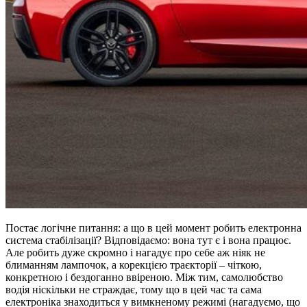
Постає логічне питання: а що в цей момент робить електронна
система стабілізації? Відповідаємо: вона тут є і вона працює.
Але робить дуже скромно і нагадує про себе аж ніяк не
блиманням лампочок, а корекцією траєкторії – чіткою,
конкретною і бездоганно ввіреною. Між тим, самолюбство
водія ніскільки не страждає, тому що в цей час та сама
електроніка знаходиться у вимкненому режимі (нагадуємо, що