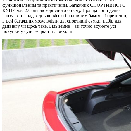
функціональним та практичним. Багажник СПОРТИВНОГО
КУПЕ має 275 літрів корисного об’єму. Правда вони дещо
“розмазані” над задньою віссю і паливним баком. Теоретично,
в цей багажник може влізти дві спортивні сумки, набір для
дайвінгу чи щось таке. Біль земне – ви точно всунете усі
покупки у супермаркеті на вихідні.