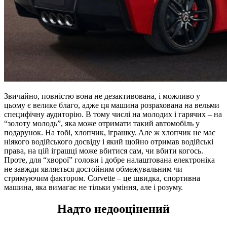
Звичайно, повністю вона не дезактивована, і можливо у
цьому є велике благо, адже ця машина розрахована на вельми
специфічну аудиторію. В тому числі на молодих і гарячих – на
“золоту молодь”, яка може отримати такий автомобіль у
подарунок. На тобі, хлопчик, іграшку. Але ж хлопчик не має
ніякого водійського досвіду і який щойно отримав водійські
права, на цій іграшці може вбитися сам, чи вбити когось.
Проте, для “хворої” голови і добре налаштована електроніка
не завжди являється достойним обмежувальним чи
стримуючим фактором. Corvette – це швидка, спортивна
машина, яка вимагає не тільки уміння, але і розуму.
Надто недооцінений