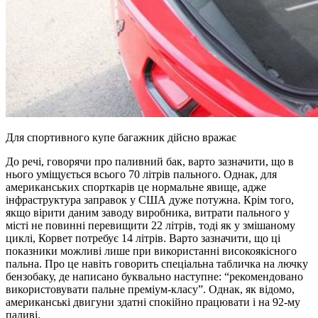
Для спортивного купе багажник дійсно вражає
До речі, говорячи про паливний бак, варто зазначити, що в
нього уміщується всього 70 літрів пального. Однак, для
американських спорткарів це нормальне явище, адже
інфраструктура заправок у США дуже потужна. Крім того,
якщо вірити даним заводу виробника, витрати пального у
місті не повинні перевищити 22 літрів, тоді як у змішаному
циклі, Корвет потребує 14 літрів. Варто зазначити, що ці
показники можливі лише при використанні високоякісного
пальна. Про це навіть говорить спеціальна табличка на лючку
бензобаку, де написано буквально наступне: “рекомендовано
використовувати пальне преміум-класу”. Однак, як відомо,
американські двигуни здатні спокійно працювати і на 92-му
паливі.