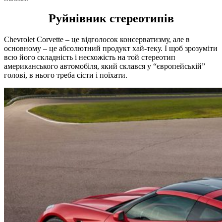
Руйнівник стереотипів
Chevrolet Corvette – це відголосок консерватизму, але в
основному – це абсолютний продукт хай-теку. І щоб зрозуміти
всю його складність і несхожість на той стереотип
американського автомобіля, який склався у “європейській”
голові, в нього треба сісти і поїхати.