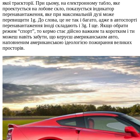
якої траєкторії. При цьому, на електронному табло, яке
проектується на лобове скло, показується індикатор
перенавантаження, яке при максимальній дузі може
перевищити 1g. До слова, це не так і багато, адже в автоспорті
перенавантаження іноді складають і 3g. І ще. Якщо обрати
режим “спорт”, то кермо стає дійсно важким та коротким і ти
можеш навіть забути, що керуєш американським авто,
наповненим американською ідеологією пожирання великих
просторів.