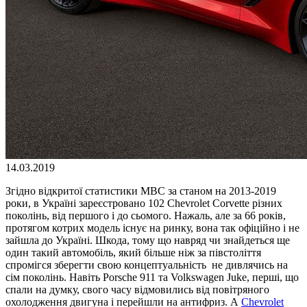
14.03.2019
Згідно відкритої статистики МВС за станом на 2013-2019
роки, в Україні зареєстровано 102 Chevrolet Corvette різних
поколінь, від першого і до сьомого. Нажаль, але за 66 років,
протягом котрих модель існує на ринку, вона так офіційно і не
зайшла до Україні. Шкода, тому що навряд чи знайдеться ще
один такий автомобіль, який більше ніж за півстоліття
спромігся зберегти свою концептуальність не дивлячись на
сім поколінь. Навіть Porsche 911 та Volkswagen Juke, перші, що
спали на думку, свого часу відмовились від повітряного
охолодження двигуна і перейшли на антифриз. А
Chevrolet