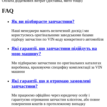
Оплата додаткових витрат (доставка, мито тощо)
FAQ
Як ви підбираєте запчастини?
Наші менеджери мають величезний досвід і ми
користуємось оригінальними заводськими базами
підбору запчастин по VIN-коду конкретного автомобіля
Які гарантії, що запчастини підійдуть на
мою машину?
Ми підбираємо запчастини по оригінальних каталогах
виробника, враховуючи специфіку комплектації за VIN
машини
Які гарантії, що я отримаю замовлені
запчастини?
Ми працюємо офіційно через юридичну особу і
гарантуємо отримання запчастин клієнтом, або повне
повернення коштів в протилежному випадку