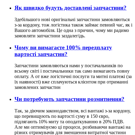
Як швидко будуть доставлені запчастини?
Здебільшого нові оригінальні запчастини замовляються
з-за кордону, тож логістика також займає певний час, як і
Вашого автомобіля. Це одна з причин, чому ми радимо
замовляти запчастини заздалегідь.
Чому ви вимагаєте 100% передплату
вартості запчастин?
Запчастини замовляються нами у постачальників по
всьому світі і постачальники так само вимагають повну
оплату. А от вже логістичні послуги та митні платежі (за
їх наявності) вже сплачуються клієнтом при отриманні
замовлених запчастин
Чи потребують запчастини розмитнення?
Так, за діючим законодавством, всі вантажі з-за кордону,
що перевищують по вартості суму в 150 євро,
підлягають 10% миту та оподаткуванню в 20% ПДВ.
Але ми оптимізуємо ці процеси, розбиваючи вантажі на
різних отримувачів для зменшення витратної частини