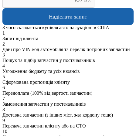
З чого складається купівля авто на аукціоні в США
1
Запит від клієнта
2
Дані про VIN-код автомобіля та перелік потрібних запчастин
3
Пошук та підбір запчастин у постачальників
4
Узгодження бюджету та усіх нюансів
5
Сформована пропозиція клієнту
6
Передоплата (100% від вартості запчастин)
7
Замовлення запчастин у постачальників
8
Доставка запчастин (з інших міст, з-за кордону тощо)
9
Передача запчастин клієнту або на СТО
10