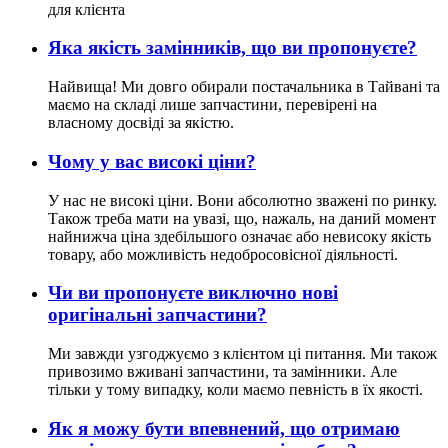
для клієнта
Яка якість замінників, що ви пропонуєте?
Найвища! Ми довго обирали постачальника в Тайвані та
маємо на складі лише запчастини, перевірені на
власному досвіді за якістю.
Чому у вас високі ціни?
У нас не високі ціни. Вони абсолютно зважені по ринку.
Також треба мати на увазі, що, нажаль, на даний момент
найнижча ціна здебільшого означає або невисоку якість
товару, або можливість недобросовісної діяльності.
Чи ви пропонуєте виключно нові
оригінальні запчастини?
Ми завжди узгоджуємо з клієнтом ці питання. Ми також
привозимо вживані запчастини, та замінники. Але
тільки у тому випадку, коли маємо певність в їх якості.
Як я можу бути впевнений, що отримаю