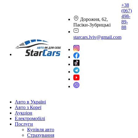
+38
(067)
498-
Дорожня, 62,
89-
Пасіки-Зубрицькі
88
starcars.lviv@gmail.com
Авто в Україні
Авто з Кореї
Аукціон
Електромобілі
Послуги
Купівля авто
Страхування