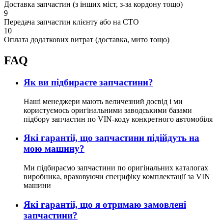
Доставка запчастин (з інших міст, з-за кордону тощо)
9
Передача запчастин клієнту або на СТО
10
Оплата додаткових витрат (доставка, мито тощо)
FAQ
Як ви підбираєте запчастини?
Наші менеджери мають величезний досвід і ми
користуємось оригінальними заводськими базами
підбору запчастин по VIN-коду конкретного автомобіля
Які гарантії, що запчастини підійдуть на
мою машину?
Ми підбираємо запчастини по оригінальних каталогах
виробника, враховуючи специфіку комплектації за VIN
машини
Які гарантії, що я отримаю замовлені
запчастини?