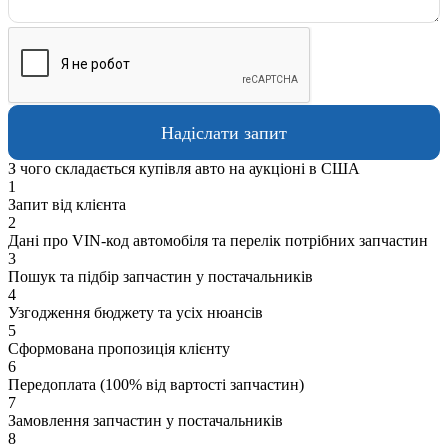
З чого складається купівля авто на аукціоні в США
1
Запит від клієнта
2
Дані про VIN-код автомобіля та перелік потрібних запчастин
3
Пошук та підбір запчастин у постачальників
4
Узгодження бюджету та усіх нюансів
5
Сформована пропозиція клієнту
6
Передоплата (100% від вартості запчастин)
7
Замовлення запчастин у постачальників
8