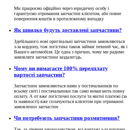
Ми працюємо офіційно через юридичну особу і
гарантуємо отримання запчастин клієнтом, або повне
повернення коштів в протилежному випадку
Як швидко будуть доставлені запчастини?
Здебільшого нові оригінальні запчастини замовляються
з-за кордону, тож логістика також займає певний час, як і
Вашого автомобіля. Це одна з причин, чому ми радимо
замовляти запчастини заздалегідь.
Чому ви вимагаєте 100% передплату
вартості запчастин?
Запчастини замовляються нами у постачальників по
всьому світі і постачальники так само вимагають повну
оплату. А от вже логістичні послуги та митні платежі (за
їх наявності) вже сплачуються клієнтом при отриманні
замовлених запчастин
Чи потребують запчастини розмитнення?
Так, за діючим законодавством, всі вантажі з-за кордону,