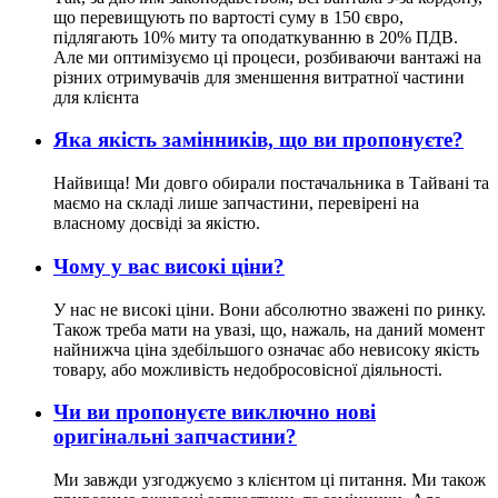
що перевищують по вартості суму в 150 євро,
підлягають 10% миту та оподаткуванню в 20% ПДВ.
Але ми оптимізуємо ці процеси, розбиваючи вантажі на
різних отримувачів для зменшення витратної частини
для клієнта
Яка якість замінників, що ви пропонуєте?
Найвища! Ми довго обирали постачальника в Тайвані та
маємо на складі лише запчастини, перевірені на
власному досвіді за якістю.
Чому у вас високі ціни?
У нас не високі ціни. Вони абсолютно зважені по ринку.
Також треба мати на увазі, що, нажаль, на даний момент
найнижча ціна здебільшого означає або невисоку якість
товару, або можливість недобросовісної діяльності.
Чи ви пропонуєте виключно нові
оригінальні запчастини?
Ми завжди узгоджуємо з клієнтом ці питання. Ми також