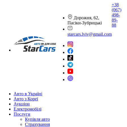
+38
(067)
498-
Дорожня, 62,
89-
Пасіки-Зубрицькі
88
starcars.lviv@gmail.com
Авто в Україні
Авто з Кореї
Аукціон
Електромобілі
Послуги
Купівля авто
Страхування