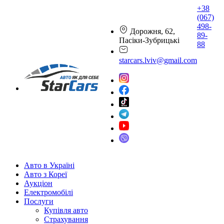
+38
(067)
498-
Дорожня, 62,
89-
Пасіки-Зубрицькі
88
starcars.lviv@gmail.com
Авто в Україні
Авто з Кореї
Аукціон
Електромобілі
Послуги
Купівля авто
Страхування