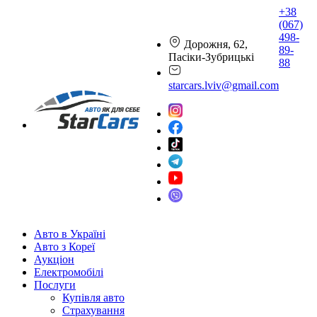
+38
(067)
498-
Дорожня, 62,
89-
Пасіки-Зубрицькі
88
starcars.lviv@gmail.com
Авто в Україні
Авто з Кореї
Аукціон
Електромобілі
Послуги
Купівля авто
Страхування