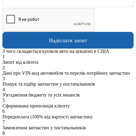
З чого складається купівля авто на аукціоні в США
1
Запит від клієнта
2
Дані про VIN-код автомобіля та перелік потрібних запчастин
3
Пошук та підбір запчастин у постачальників
4
Узгодження бюджету та усіх нюансів
5
Сформована пропозиція клієнту
6
Передоплата (100% від вартості запчастин)
7
Замовлення запчастин у постачальників
8