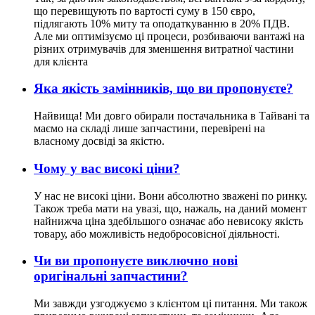
що перевищують по вартості суму в 150 євро,
підлягають 10% миту та оподаткуванню в 20% ПДВ.
Але ми оптимізуємо ці процеси, розбиваючи вантажі на
різних отримувачів для зменшення витратної частини
для клієнта
Яка якість замінників, що ви пропонуєте?
Найвища! Ми довго обирали постачальника в Тайвані та
маємо на складі лише запчастини, перевірені на
власному досвіді за якістю.
Чому у вас високі ціни?
У нас не високі ціни. Вони абсолютно зважені по ринку.
Також треба мати на увазі, що, нажаль, на даний момент
найнижча ціна здебільшого означає або невисоку якість
товару, або можливість недобросовісної діяльності.
Чи ви пропонуєте виключно нові
оригінальні запчастини?
Ми завжди узгоджуємо з клієнтом ці питання. Ми також