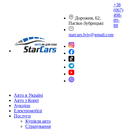
+38
(067)
498-
Дорожня, 62,
89-
Пасіки-Зубрицькі
88
starcars.lviv@gmail.com
Авто в Україні
Авто з Кореї
Аукціон
Електромобілі
Послуги
Купівля авто
Страхування