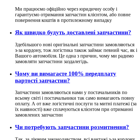
Ми працюємо офіційно через юридичну особу і
гарантуємо отримання запчастин клієнтом, або повне
повернення коштів в протилежному випадку
Як швидко будуть доставлені запчастини?
Здебільшого нові оригінальні запчастини замовляються
з-за кордону, тож логістика також займає певний час, як і
Вашого автомобіля. Це одна з причин, чому ми радимо
замовляти запчастини заздалегідь.
Чому ви вимагаєте 100% передплату
вартості запчастин?
Запчастини замовляються нами у постачальників по
всьому світі і постачальники так само вимагають повну
оплату. А от вже логістичні послуги та митні платежі (за
їх наявності) вже сплачуються клієнтом при отриманні
замовлених запчастин
Чи потребують запчастини розмитнення?
Так, за діючим законодавством, всі вантажі з-за кордону,