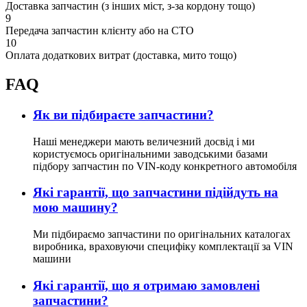
Доставка запчастин (з інших міст, з-за кордону тощо)
9
Передача запчастин клієнту або на СТО
10
Оплата додаткових витрат (доставка, мито тощо)
FAQ
Як ви підбираєте запчастини?
Наші менеджери мають величезний досвід і ми
користуємось оригінальними заводськими базами
підбору запчастин по VIN-коду конкретного автомобіля
Які гарантії, що запчастини підійдуть на
мою машину?
Ми підбираємо запчастини по оригінальних каталогах
виробника, враховуючи специфіку комплектації за VIN
машини
Які гарантії, що я отримаю замовлені
запчастини?