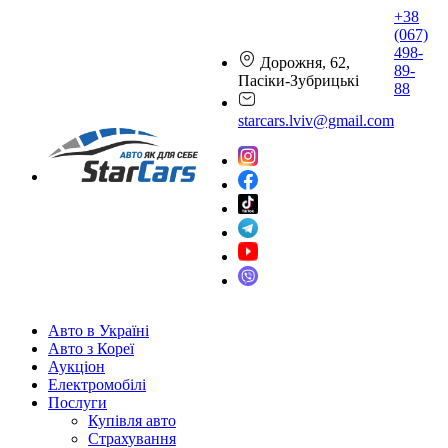
+38
(067)
498-
Дорожня, 62,
89-
Пасіки-Зубрицькі
88
starcars.lviv@gmail.com
Авто в Україні
Авто з Кореї
Аукціон
Електромобілі
Послуги
Купівля авто
Страхування