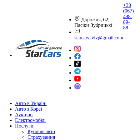
+38
(067)
498-
Дорожня, 62,
89-
Пасіки-Зубрицькі
88
starcars.lviv@gmail.com
Авто в Україні
Авто з Кореї
Аукціон
Електромобілі
Послуги
Купівля авто
Страхування