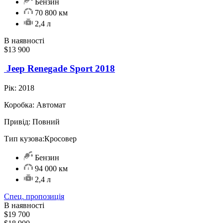
Бензин
70 800 км
2,4 л
В наявності
$13 900
Jeep Renegade Sport 2018
Рік:
2018
Коробка:
Автомат
Привід:
Повний
Тип кузова:
Кросовер
Бензин
94 000 км
2,4 л
Спец. пропозиція
В наявності
$19 700