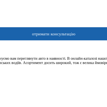
уємо вам переглянути авто в наявності. В онлайн-каталозі нашої
їнських водіїв. Асортимент досить широкий, тож є велика ймовір