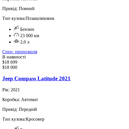
Привід:
Повний
Тип кузова:
Позашляховик
Бензин
23 000 км
2,0 л
Спец. пропозиція
В наявності
$18 699
$18 000
Jeep Compass Latitude 2021
Рік:
2021
Коробка:
Автомат
Привід:
Передній
Тип кузова:
Кросовер