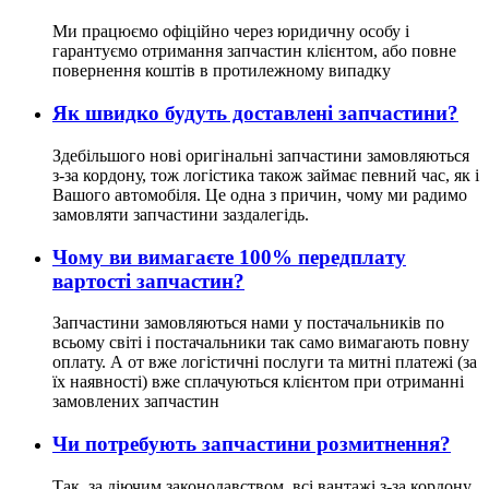
Ми працюємо офіційно через юридичну особу і
гарантуємо отримання запчастин клієнтом, або повне
повернення коштів в протилежному випадку
Як швидко будуть доставлені запчастини?
Здебільшого нові оригінальні запчастини замовляються
з-за кордону, тож логістика також займає певний час, як і
Вашого автомобіля. Це одна з причин, чому ми радимо
замовляти запчастини заздалегідь.
Чому ви вимагаєте 100% передплату
вартості запчастин?
Запчастини замовляються нами у постачальників по
всьому світі і постачальники так само вимагають повну
оплату. А от вже логістичні послуги та митні платежі (за
їх наявності) вже сплачуються клієнтом при отриманні
замовлених запчастин
Чи потребують запчастини розмитнення?
Так, за діючим законодавством, всі вантажі з-за кордону,