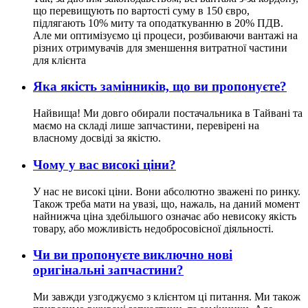
що перевищують по вартості суму в 150 євро,
підлягають 10% миту та оподаткуванню в 20% ПДВ.
Але ми оптимізуємо ці процеси, розбиваючи вантажі на
різних отримувачів для зменшення витратної частини
для клієнта
Яка якість замінників, що ви пропонуєте?
Найвища! Ми довго обирали постачальника в Тайвані та
маємо на складі лише запчастини, перевірені на
власному досвіді за якістю.
Чому у вас високі ціни?
У нас не високі ціни. Вони абсолютно зважені по ринку.
Також треба мати на увазі, що, нажаль, на даний момент
найнижча ціна здебільшого означає або невисоку якість
товару, або можливість недобросовісної діяльності.
Чи ви пропонуєте виключно нові
оригінальні запчастини?
Ми завжди узгоджуємо з клієнтом ці питання. Ми також