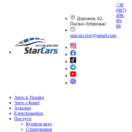
+38
(067)
498-
Дорожня, 62,
89-
Пасіки-Зубрицькі
88
starcars.lviv@gmail.com
Авто в Україні
Авто з Кореї
Аукціон
Електромобілі
Послуги
Купівля авто
Страхування