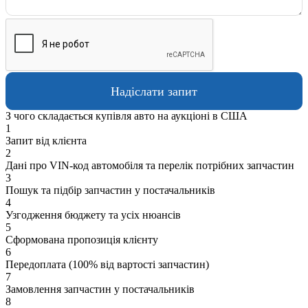
З чого складається купівля авто на аукціоні в США
1
Запит від клієнта
2
Дані про VIN-код автомобіля та перелік потрібних запчастин
3
Пошук та підбір запчастин у постачальників
4
Узгодження бюджету та усіх нюансів
5
Сформована пропозиція клієнту
6
Передоплата (100% від вартості запчастин)
7
Замовлення запчастин у постачальників
8