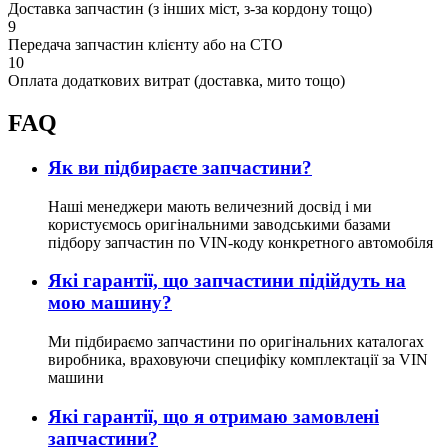
Доставка запчастин (з інших міст, з-за кордону тощо)
9
Передача запчастин клієнту або на СТО
10
Оплата додаткових витрат (доставка, мито тощо)
FAQ
Як ви підбираєте запчастини?
Наші менеджери мають величезний досвід і ми
користуємось оригінальними заводськими базами
підбору запчастин по VIN-коду конкретного автомобіля
Які гарантії, що запчастини підійдуть на
мою машину?
Ми підбираємо запчастини по оригінальних каталогах
виробника, враховуючи специфіку комплектації за VIN
машини
Які гарантії, що я отримаю замовлені
запчастини?