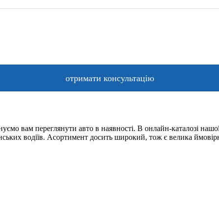
уємо вам переглянути авто в наявності. В онлайн-каталозі нашої
їнських водіїв. Асортимент досить широкий, тож є велика ймовір