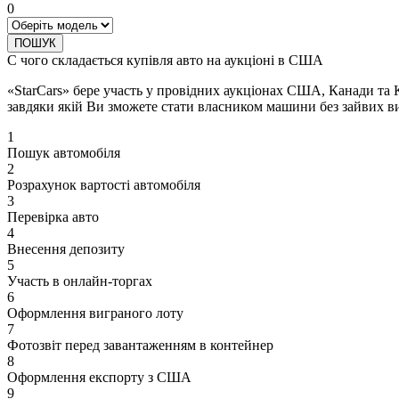
0
ПОШУК
С чого складається купівля авто на аукціоні в США
«StarCars» бере участь у провідних аукціонах США, Канади та 
завдяки якій Ви зможете стати власником машини без зайвих ви
1
Пошук автомобіля
2
Розрахунок вартості автомобіля
3
Перевірка авто
4
Внесення депозиту
5
Участь в онлайн-торгах
6
Оформлення виграного лоту
7
Фотозвіт перед завантаженням в контейнер
8
Оформлення експорту з США
9