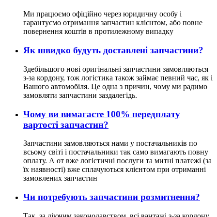
Ми працюємо офіційно через юридичну особу і
гарантуємо отримання запчастин клієнтом, або повне
повернення коштів в протилежному випадку
Як швидко будуть доставлені запчастини?
Здебільшого нові оригінальні запчастини замовляються
з-за кордону, тож логістика також займає певний час, як і
Вашого автомобіля. Це одна з причин, чому ми радимо
замовляти запчастини заздалегідь.
Чому ви вимагаєте 100% передплату
вартості запчастин?
Запчастини замовляються нами у постачальників по
всьому світі і постачальники так само вимагають повну
оплату. А от вже логістичні послуги та митні платежі (за
їх наявності) вже сплачуються клієнтом при отриманні
замовлених запчастин
Чи потребують запчастини розмитнення?
Так, за діючим законодавством, всі вантажі з-за кордону,