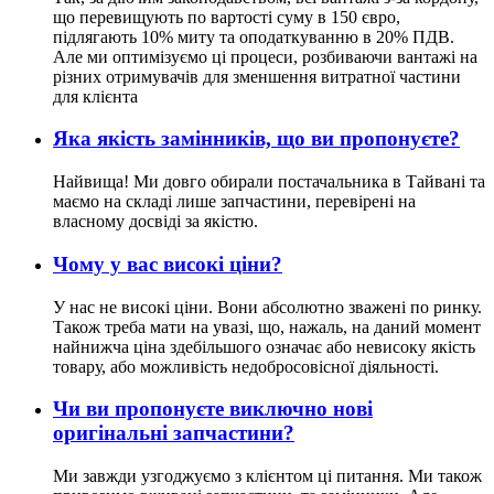
що перевищують по вартості суму в 150 євро,
підлягають 10% миту та оподаткуванню в 20% ПДВ.
Але ми оптимізуємо ці процеси, розбиваючи вантажі на
різних отримувачів для зменшення витратної частини
для клієнта
Яка якість замінників, що ви пропонуєте?
Найвища! Ми довго обирали постачальника в Тайвані та
маємо на складі лише запчастини, перевірені на
власному досвіді за якістю.
Чому у вас високі ціни?
У нас не високі ціни. Вони абсолютно зважені по ринку.
Також треба мати на увазі, що, нажаль, на даний момент
найнижча ціна здебільшого означає або невисоку якість
товару, або можливість недобросовісної діяльності.
Чи ви пропонуєте виключно нові
оригінальні запчастини?
Ми завжди узгоджуємо з клієнтом ці питання. Ми також