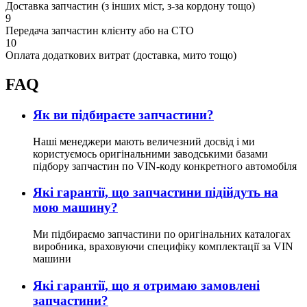
Доставка запчастин (з інших міст, з-за кордону тощо)
9
Передача запчастин клієнту або на СТО
10
Оплата додаткових витрат (доставка, мито тощо)
FAQ
Як ви підбираєте запчастини?
Наші менеджери мають величезний досвід і ми
користуємось оригінальними заводськими базами
підбору запчастин по VIN-коду конкретного автомобіля
Які гарантії, що запчастини підійдуть на
мою машину?
Ми підбираємо запчастини по оригінальних каталогах
виробника, враховуючи специфіку комплектації за VIN
машини
Які гарантії, що я отримаю замовлені
запчастини?