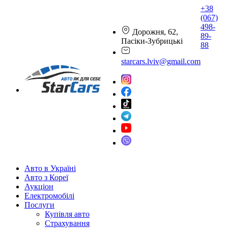
+38
(067)
498-
Дорожня, 62,
89-
Пасіки-Зубрицькі
88
starcars.lviv@gmail.com
Авто в Україні
Авто з Кореї
Аукціон
Електромобілі
Послуги
Купівля авто
Страхування