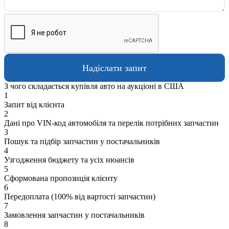
З чого складається купівля авто на аукціоні в США
1
Запит від клієнта
2
Дані про VIN-код автомобіля та перелік потрібних запчастин
3
Пошук та підбір запчастин у постачальників
4
Узгодження бюджету та усіх нюансів
5
Сформована пропозиція клієнту
6
Передоплата (100% від вартості запчастин)
7
Замовлення запчастин у постачальників
8