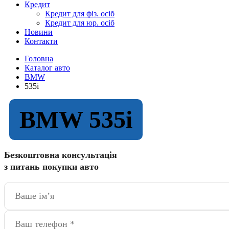
Кредит
Кредит для фіз. осіб
Кредит для юр. осіб
Новини
Контакти
Головна
Каталог авто
BMW
535i
BMW 535i
Безкоштовна консультація
з питань покупки авто