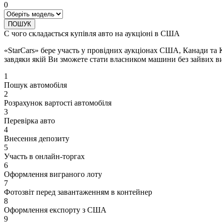
0
ПОШУК
С чого складається купівля авто на аукціоні в США
«StarCars» бере участь у провідних аукціонах США, Канади та 
завдяки якій Ви зможете стати власником машини без зайвих ви
1
Пошук автомобіля
2
Розрахунок вартості автомобіля
3
Перевірка авто
4
Внесення депозиту
5
Участь в онлайн-торгах
6
Оформлення виграного лоту
7
Фотозвіт перед завантаженням в контейнер
8
Оформлення експорту з США
9