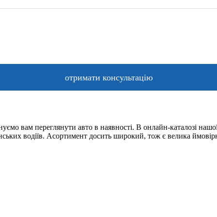
уємо вам переглянути авто в наявності. В онлайн-каталозі нашої
їнських водіїв. Асортимент досить широкий, тож є велика ймовір