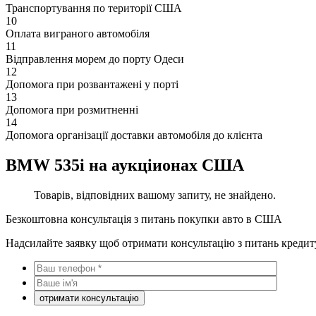
Транспортування по території США
10
Оплата виграного автомобіля
11
Відправлення морем до порту Одеси
12
Допомога при розвантажені у порті
13
Допомога при розмитненні
14
Допомога організації доставки автомобіля до клієнта
BMW 535i на аукціионах США
Товарів, відповідних вашому запиту, не знайдено.
Безкоштовна консультація з питань покупки авто в США
Надсилайте заявку щоб отримати консультацію з питань кредит