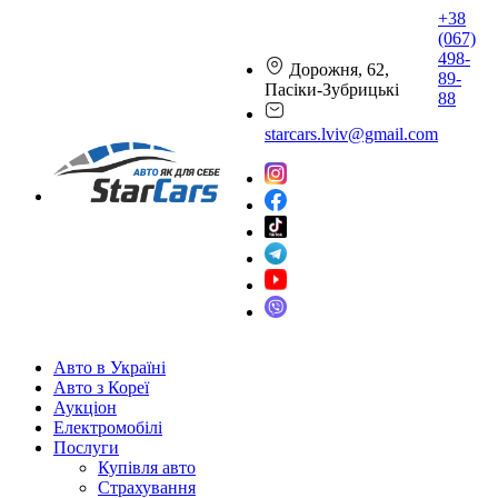
+38
(067)
498-
Дорожня, 62,
89-
Пасіки-Зубрицькі
88
starcars.lviv@gmail.com
Авто в Україні
Авто з Кореї
Аукціон
Електромобілі
Послуги
Купівля авто
Страхування