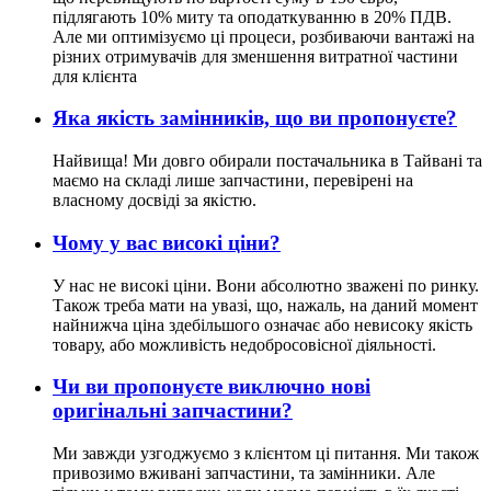
підлягають 10% миту та оподаткуванню в 20% ПДВ.
Але ми оптимізуємо ці процеси, розбиваючи вантажі на
різних отримувачів для зменшення витратної частини
для клієнта
Яка якість замінників, що ви пропонуєте?
Найвища! Ми довго обирали постачальника в Тайвані та
маємо на складі лише запчастини, перевірені на
власному досвіді за якістю.
Чому у вас високі ціни?
У нас не високі ціни. Вони абсолютно зважені по ринку.
Також треба мати на увазі, що, нажаль, на даний момент
найнижча ціна здебільшого означає або невисоку якість
товару, або можливість недобросовісної діяльності.
Чи ви пропонуєте виключно нові
оригінальні запчастини?
Ми завжди узгоджуємо з клієнтом ці питання. Ми також
привозимо вживані запчастини, та замінники. Але