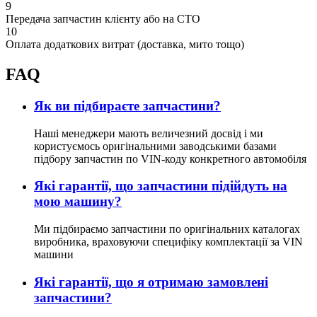
9
Передача запчастин клієнту або на СТО
10
Оплата додаткових витрат (доставка, мито тощо)
FAQ
Як ви підбираєте запчастини?
Наші менеджери мають величезний досвід і ми
користуємось оригінальними заводськими базами
підбору запчастин по VIN-коду конкретного автомобіля
Які гарантії, що запчастини підійдуть на
мою машину?
Ми підбираємо запчастини по оригінальних каталогах
виробника, враховуючи специфіку комплектації за VIN
машини
Які гарантії, що я отримаю замовлені
запчастини?