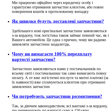
Ми працюємо офіційно через юридичну особу і
гарантуємо отримання запчастин клієнтом, або повне
повернення коштів в протилежному випадку
Як швидко будуть доставлені запчастини?
Здебільшого нові оригінальні запчастини замовляються
з-за кордону, тож логістика також займає певний час, як і
Вашого автомобіля. Це одна з причин, чому ми радимо
замовляти запчастини заздалегідь.
Чому ви вимагаєте 100% передплату
вартості запчастин?
Запчастини замовляються нами у постачальників по
всьому світі і постачальники так само вимагають повну
оплату. А от вже логістичні послуги та митні платежі (за
їх наявності) вже сплачуються клієнтом при отриманні
замовлених запчастин
Чи потребують запчастини розмитнення?
Так, за діючим законодавством, всі вантажі з-за кордону,
що перевищують по вартості суму в 150 євро,