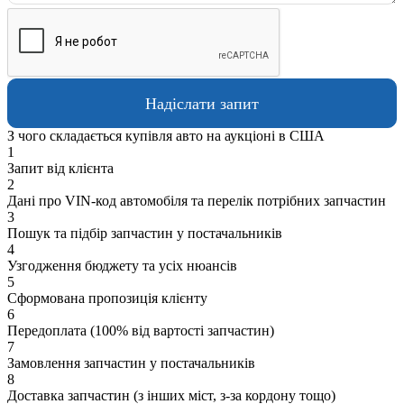
З чого складається купівля авто на аукціоні в США
1
Запит від клієнта
2
Дані про VIN-код автомобіля та перелік потрібних запчастин
3
Пошук та підбір запчастин у постачальників
4
Узгодження бюджету та усіх нюансів
5
Сформована пропозиція клієнту
6
Передоплата (100% від вартості запчастин)
7
Замовлення запчастин у постачальників
8
Доставка запчастин (з інших міст, з-за кордону тощо)