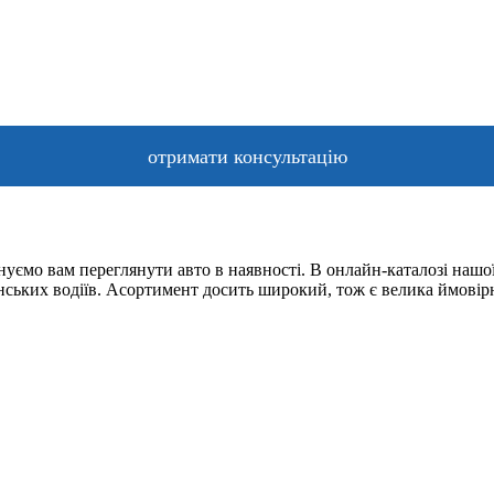
уємо вам переглянути авто в наявності. В онлайн-каталозі нашої
їнських водіїв. Асортимент досить широкий, тож є велика ймовір