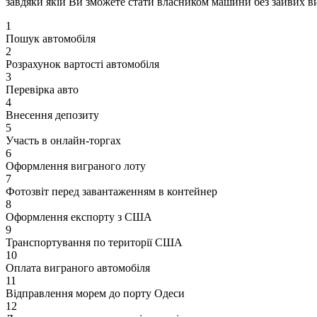
завдяки якій Ви зможете стати власником машини без зайвих ви
1
Пошук автомобіля
2
Розрахунок вартості автомобіля
3
Перевірка авто
4
Внесення депозиту
5
Участь в онлайн-торгах
6
Оформлення виграного лоту
7
Фотозвіт перед завантаженням в контейнер
8
Оформлення експорту з США
9
Транспортування по території США
10
Оплата виграного автомобіля
11
Відправлення морем до порту Одеси
12