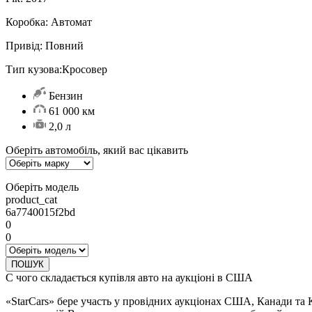
Коробка:
Автомат
Привід:
Повний
Тип кузова:
Кросовер
Бензин
61 000 км
2,0 л
Оберіть автомобіль, який вас цікавить
Оберіть модель
product_cat
6a7740015f2bd
0
0
ПОШУК
С чого складається купівля авто на аукціоні в США
«StarCars» бере участь у провідних аукціонах США, Канади та 