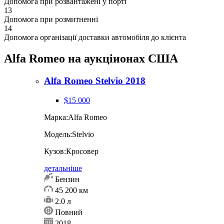
Допомога при розвантажені у порті
13
Допомога при розмитненні
14
Допомога організації доставки автомобіля до клієнта
Alfa Romeo на аукціионах США
Alfa Romeo Stelvio 2018
$15 000
Марка:
Alfa Romeo
Модель:
Stelvio
Кузов:
Кросовер
детальніше
Бензин
45 200 км
2.0 л
Повний
2018