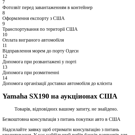
7
Фотозвіт перед завантаженням в контейнер
8
Оформлення експорту з США
9
Транспортування по території США
10
Оплата виграного автомобіля
11
Відправлення морем до порту Одеси
12
Допомога при розвантажені у порті
13
Допомога при розмитненні
14
Допомога організації доставки автомобіля до клієнта
Yamaha SX190 на аукціионах США
Товарів, відповідних вашому запиту, не знайдено.
Безкоштовна консультація з питань покупки авто в США
Надсилайте заявку щоб отримати консультацію з питань
кредитування. У нас найбільший вибір банків партнерів для