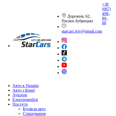
+38
(067)
498-
Дорожня, 62,
89-
Пасіки-Зубрицькі
88
starcars.lviv@gmail.com
Авто в Україні
Авто з Кореї
Аукціон
Електромобілі
Послуги
Купівля авто
Страхування