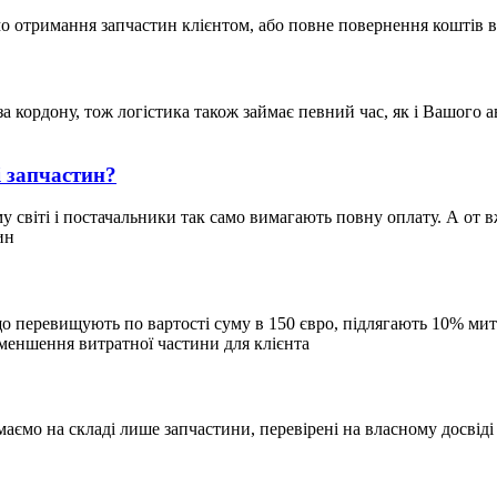
о отримання запчастин клієнтом, або повне повернення коштів
за кордону, тож логістика також займає певний час, як і Вашого 
і запчастин?
світі і постачальники так само вимагають повну оплату. А от вже
ин
, що перевищують по вартості суму в 150 євро, підлягають 10% 
зменшення витратної частини для клієнта
ємо на складі лише запчастини, перевірені на власному досвіді 