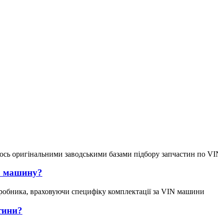
ось оригінальними заводськими базами підбору запчастин по VI
ою машину?
робника, враховуючи специфіку комплектації за VIN машини
тини?