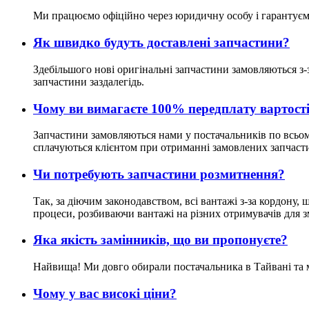
Ми працюємо офіційно через юридичну особу і гарантуєм
Як швидко будуть доставлені запчастини?
Здебільшого нові оригінальні запчастини замовляються з-
запчастини заздалегідь.
Чому ви вимагаєте 100% передплату вартост
Запчастини замовляються нами у постачальників по всьому 
сплачуються клієнтом при отриманні замовлених запчаст
Чи потребують запчастини розмитнення?
Так, за діючим законодавством, всі вантажі з-за кордону
процеси, розбиваючи вантажі на різних отримувачів для 
Яка якість замінників, що ви пропонуєте?
Найвища! Ми довго обирали постачальника в Тайвані та ма
Чому у вас високі ціни?