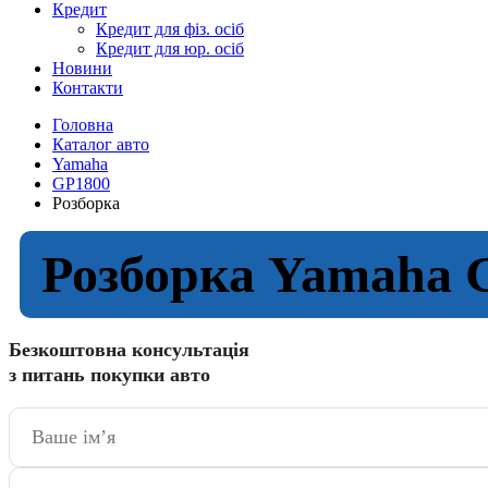
Кредит
Кредит для фіз. осіб
Кредит для юр. осіб
Новини
Контакти
Головна
Каталог авто
Yamaha
GP1800
Розборка
Розборка Yamaha 
Безкоштовна консультація
з питань покупки авто