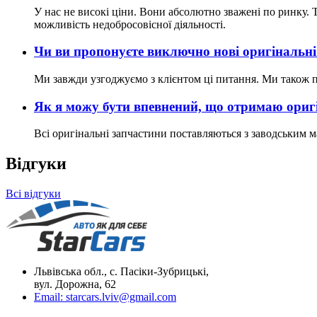
У нас не високі ціни. Вони абсолютно зважені по ринку. Т
можливість недобросовісної діяльності.
Чи ви пропонуєте виключно нові оригінальні
Ми завжди узгоджуємо з клієнтом ці питання. Ми також пр
Як я можу бути впевнений, що отримаю оригі
Всі оригінальні запчастини поставляються з заводським ма
Відгуки
Всі відгуки
Львівська обл., с. Пасіки-Зубрицькі,
вул. Дорожна, 62
Email:
starcars.lviv@gmail.com