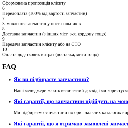
Сформована пропозиція клієнту
6
Передоплата (100% від вартості запчастин)
7
Замовлення запчастин у постачальників
8
Доставка запчастин (з інших міст, з-за кордону тощо)
9
Передача запчастин клієнту або на СТО
10
Оплата додаткових витрат (доставка, мито тощо)
FAQ
Як ви підбираєте запчастини?
Наші менеджери мають величезний досвід і ми користуєм
Які гарантії, що запчастини підійдуть на м
Ми підбираємо запчастини по оригінальних каталогах ви
Які гарантії, що я отримаю замовлені запчас