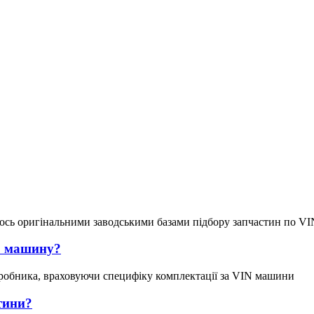
ось оригінальними заводськими базами підбору запчастин по VI
ою машину?
робника, враховуючи специфіку комплектації за VIN машини
тини?