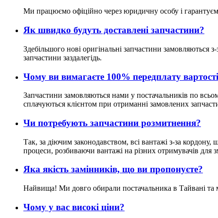
Ми працюємо офіційно через юридичну особу і гарантуєм
Як швидко будуть доставлені запчастини?
Здебільшого нові оригінальні запчастини замовляються з-
запчастини заздалегідь.
Чому ви вимагаєте 100% передплату вартост
Запчастини замовляються нами у постачальників по всьому 
сплачуються клієнтом при отриманні замовлених запчаст
Чи потребують запчастини розмитнення?
Так, за діючим законодавством, всі вантажі з-за кордону
процеси, розбиваючи вантажі на різних отримувачів для 
Яка якість замінників, що ви пропонуєте?
Найвища! Ми довго обирали постачальника в Тайвані та ма
Чому у вас високі ціни?