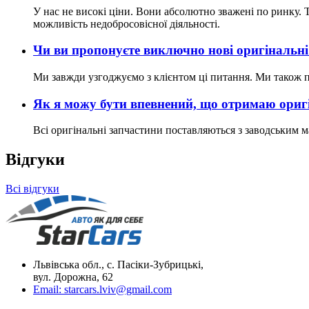
У нас не високі ціни. Вони абсолютно зважені по ринку. Т
можливість недобросовісної діяльності.
Чи ви пропонуєте виключно нові оригінальні
Ми завжди узгоджуємо з клієнтом ці питання. Ми також пр
Як я можу бути впевнений, що отримаю оригі
Всі оригінальні запчастини поставляються з заводським ма
Відгуки
Всі відгуки
Львівська обл., с. Пасіки-Зубрицькі,
вул. Дорожна, 62
Email:
starcars.lviv@gmail.com