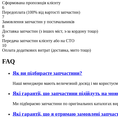
Сформована пропозиція клієнту
6
Передоплата (100% від вартості запчастин)
7
Замовлення запчастин у постачальників
8
Доставка запчастин (з інших міст, з-за кордону тощо)
9
Передача запчастин клієнту або на СТО
10
Оплата додаткових витрат (доставка, мито тощо)
FAQ
Як ви підбираєте запчастини?
Наші менеджери мають величезний досвід і ми користуєм
Які гарантії, що запчастини підійдуть на м
Ми підбираємо запчастини по оригінальних каталогах ви
Які гарантії, що я отримаю замовлені запчас