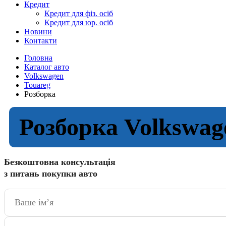
Кредит
Кредит для фіз. осіб
Кредит для юр. осіб
Новини
Контакти
Головна
Каталог авто
Volkswagen
Touareg
Розборка
Розборка Volkswag
Безкоштовна консультація
з питань покупки авто