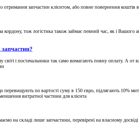
о отримання запчастин клієнтом, або повне повернення коштів
за кордону, тож логістика також займає певний час, як і Вашого 
і запчастин?
світі і постачальники так само вимагають повну оплату. А от вже
ин
, що перевищують по вартості суму в 150 євро, підлягають 10% 
зменшення витратної частини для клієнта
ємо на складі лише запчастини, перевірені на власному досвіді 