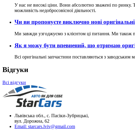
У нас не високі ціни. Вони абсолютно зважені по ринку. Т
можливість недобросовісної діяльності.
Чи ви пропонуєте виключно нові оригінальні
Ми завжди узгоджуємо з клієнтом ці питання. Ми також пр
Як я можу бути впевнений, що отримаю оригі
Всі оригінальні запчастини поставляються з заводським ма
Відгуки
Всі відгуки
Львівська обл., с. Пасіки-Зубрицькі,
вул. Дорожна, 62
Email:
starcars.lviv@gmail.com