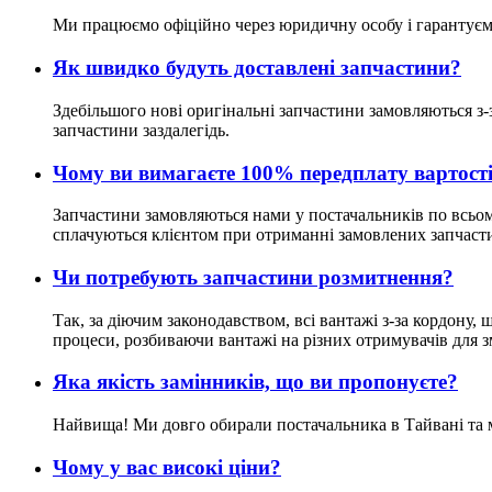
Ми працюємо офіційно через юридичну особу і гарантуєм
Як швидко будуть доставлені запчастини?
Здебільшого нові оригінальні запчастини замовляються з-
запчастини заздалегідь.
Чому ви вимагаєте 100% передплату вартост
Запчастини замовляються нами у постачальників по всьому 
сплачуються клієнтом при отриманні замовлених запчаст
Чи потребують запчастини розмитнення?
Так, за діючим законодавством, всі вантажі з-за кордону
процеси, розбиваючи вантажі на різних отримувачів для 
Яка якість замінників, що ви пропонуєте?
Найвища! Ми довго обирали постачальника в Тайвані та ма
Чому у вас високі ціни?