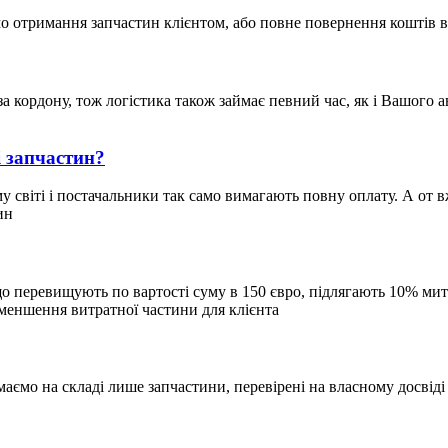
о отримання запчастин клієнтом, або повне повернення коштів
за кордону, тож логістика також займає певний час, як і Вашого 
і запчастин?
світі і постачальники так само вимагають повну оплату. А от вже
ин
, що перевищують по вартості суму в 150 євро, підлягають 10% 
зменшення витратної частини для клієнта
ємо на складі лише запчастини, перевірені на власному досвіді 