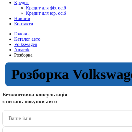
Кредит
Кредит для фіз. осіб
Кредит для юр. осіб
Новини
Контакти
Головна
Каталог авто
Volkswagen
Amarok
Розборка
Розборка Volkswa
Безкоштовна консультація
з питань покупки авто