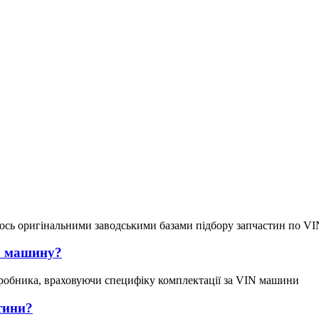
ось оригінальними заводськими базами підбору запчастин по VI
ою машину?
робника, враховуючи специфіку комплектації за VIN машини
тини?