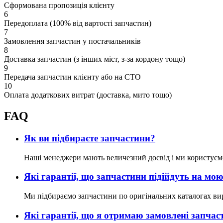
Сформована пропозиція клієнту
6
Передоплата (100% від вартості запчастин)
7
Замовлення запчастин у постачальників
8
Доставка запчастин (з інших міст, з-за кордону тощо)
9
Передача запчастин клієнту або на СТО
10
Оплата додаткових витрат (доставка, мито тощо)
FAQ
Як ви підбираєте запчастини?
Наші менеджери мають величезний досвід і ми користуєм
Які гарантії, що запчастини підійдуть на м
Ми підбираємо запчастини по оригінальних каталогах ви
Які гарантії, що я отримаю замовлені запчас