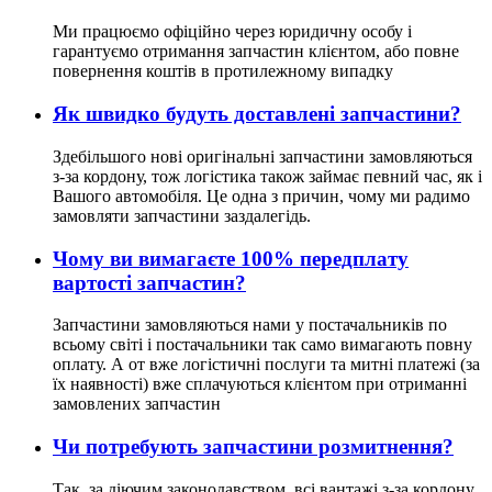
Ми працюємо офіційно через юридичну особу і
гарантуємо отримання запчастин клієнтом, або повне
повернення коштів в протилежному випадку
Як швидко будуть доставлені запчастини?
Здебільшого нові оригінальні запчастини замовляються
з-за кордону, тож логістика також займає певний час, як і
Вашого автомобіля. Це одна з причин, чому ми радимо
замовляти запчастини заздалегідь.
Чому ви вимагаєте 100% передплату
вартості запчастин?
Запчастини замовляються нами у постачальників по
всьому світі і постачальники так само вимагають повну
оплату. А от вже логістичні послуги та митні платежі (за
їх наявності) вже сплачуються клієнтом при отриманні
замовлених запчастин
Чи потребують запчастини розмитнення?
Так, за діючим законодавством, всі вантажі з-за кордону,