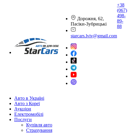
+38
(067)
498-
Дорожня, 62,
89-
Пасіки-Зубрицькі
88
starcars.lviv@gmail.com
Авто в Україні
Авто з Кореї
Аукціон
Електромобілі
Послуги
Купівля авто
Страхування