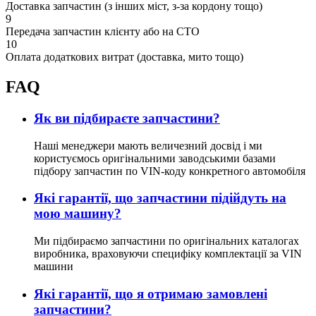
Доставка запчастин (з інших міст, з-за кордону тощо)
9
Передача запчастин клієнту або на СТО
10
Оплата додаткових витрат (доставка, мито тощо)
FAQ
Як ви підбираєте запчастини?
Наші менеджери мають величезний досвід і ми
користуємось оригінальними заводськими базами
підбору запчастин по VIN-коду конкретного автомобіля
Які гарантії, що запчастини підійдуть на
мою машину?
Ми підбираємо запчастини по оригінальних каталогах
виробника, враховуючи специфіку комплектації за VIN
машини
Які гарантії, що я отримаю замовлені
запчастини?