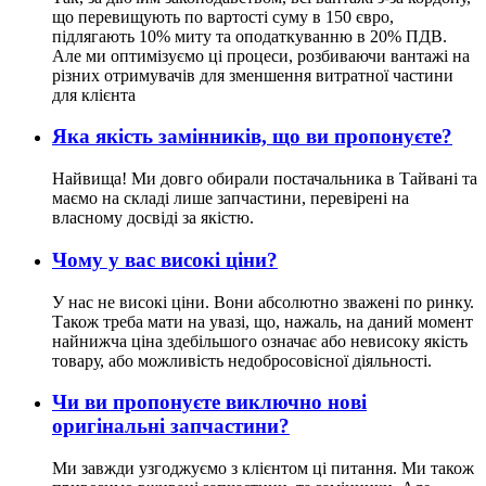
що перевищують по вартості суму в 150 євро,
підлягають 10% миту та оподаткуванню в 20% ПДВ.
Але ми оптимізуємо ці процеси, розбиваючи вантажі на
різних отримувачів для зменшення витратної частини
для клієнта
Яка якість замінників, що ви пропонуєте?
Найвища! Ми довго обирали постачальника в Тайвані та
маємо на складі лише запчастини, перевірені на
власному досвіді за якістю.
Чому у вас високі ціни?
У нас не високі ціни. Вони абсолютно зважені по ринку.
Також треба мати на увазі, що, нажаль, на даний момент
найнижча ціна здебільшого означає або невисоку якість
товару, або можливість недобросовісної діяльності.
Чи ви пропонуєте виключно нові
оригінальні запчастини?
Ми завжди узгоджуємо з клієнтом ці питання. Ми також