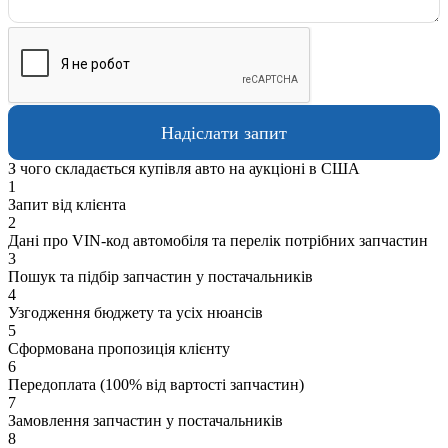
З чого складається купівля авто на аукціоні в США
1
Запит від клієнта
2
Дані про VIN-код автомобіля та перелік потрібних запчастин
3
Пошук та підбір запчастин у постачальників
4
Узгодження бюджету та усіх нюансів
5
Сформована пропозиція клієнту
6
Передоплата (100% від вартості запчастин)
7
Замовлення запчастин у постачальників
8