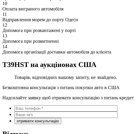
10
Оплата виграного автомобіля
11
Відправлення морем до порту Одеси
12
Допомога при розвантажені у порті
13
Допомога при розмитненні
14
Допомога організації доставки автомобіля до клієнта
T39HST на аукціионах США
Товарів, відповідних вашому запиту, не знайдено.
Безкоштовна консультація з питань покупки авто в США
Надсилайте заявку щоб отримати консультацію з питань кредит
Відгуки