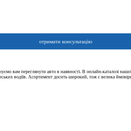
уємо вам переглянути авто в наявності. В онлайн-каталозі нашої
їнських водіїв. Асортимент досить широкий, тож є велика ймовір