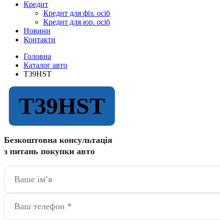
Кредит
Кредит для фіз. осіб
Кредит для юр. осіб
Новини
Контакти
Головна
Каталог авто
T39HST
T39HST
Безкоштовна консультація
з питань покупки авто