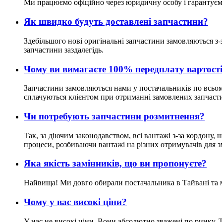
Ми працюємо офіційно через юридичну особу і гарантуєм
Як швидко будуть доставлені запчастини?
Здебільшого нові оригінальні запчастини замовляються з-
запчастини заздалегідь.
Чому ви вимагаєте 100% передплату вартост
Запчастини замовляються нами у постачальників по всьому 
сплачуються клієнтом при отриманні замовлених запчаст
Чи потребують запчастини розмитнення?
Так, за діючим законодавством, всі вантажі з-за кордону
процеси, розбиваючи вантажі на різних отримувачів для 
Яка якість замінників, що ви пропонуєте?
Найвища! Ми довго обирали постачальника в Тайвані та ма
Чому у вас високі ціни?
У нас не високі ціни. Вони абсолютно зважені по ринку. Т