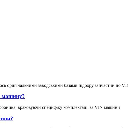
ось оригінальними заводськими базами підбору запчастин по VI
ою машину?
робника, враховуючи специфіку комплектації за VIN машини
тини?