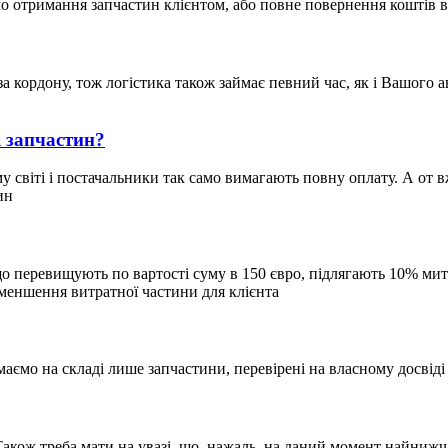
о отримання запчастин клієнтом, або повне повернення коштів
за кордону, тож логістика також займає певний час, як і Вашого 
і запчастин?
світі і постачальники так само вимагають повну оплату. А от вже
ин
, що перевищують по вартості суму в 150 євро, підлягають 10% 
зменшення витратної частини для клієнта
ємо на складі лише запчастини, перевірені на власному досвіді 
акож треба мати на увазі, що, нажаль, на даний момент найнижча 