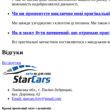
можливість недобросовісної діяльності.
Чи ви пропонуєте виключно нові оригінальні
Ми завжди узгоджуємо з клієнтом ці питання. Ми також пр
Як я можу бути впевнений, що отримаю оригі
Всі оригінальні запчастини поставляються з заводським ма
Відгуки
Всі відгуки
Львівська обл., с. Пасіки-Зубрицькі,
вул. Дорожна, 62
Email:
starcars.lviv@gmail.com
Кращі пропозиції авто з аукціонів