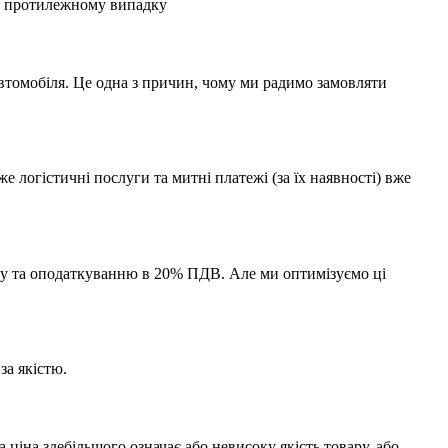
 в протилежному випадку
автомобіля. Це одна з причин, чому ми радимо замовляти
 логістичні послуги та митні платежі (за їх наявності) вже
миту та оподаткуванню в 20% ПДВ. Але ми оптимізуємо ці
за якістю.
ціна здебільшого означає або невисоку якість товару, або