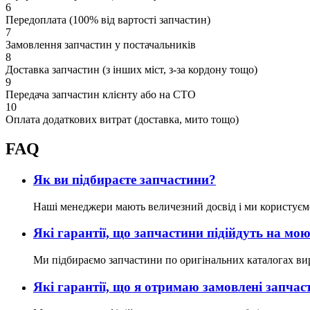
6
Передоплата (100% від вартості запчастин)
7
Замовлення запчастин у постачальників
8
Доставка запчастин (з інших міст, з-за кордону тощо)
9
Передача запчастин клієнту або на СТО
10
Оплата додаткових витрат (доставка, мито тощо)
FAQ
Як ви підбираєте запчастини?
Наші менеджери мають величезний досвід і ми користуєм
Які гарантії, що запчастини підійдуть на м
Ми підбираємо запчастини по оригінальних каталогах ви
Які гарантії, що я отримаю замовлені запчас