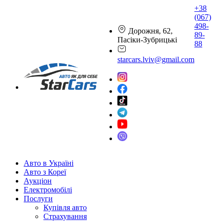
+38
(067)
498-
Дорожня, 62,
89-
Пасіки-Зубрицькі
88
starcars.lviv@gmail.com
Авто в Україні
Авто з Кореї
Аукціон
Електромобілі
Послуги
Купівля авто
Страхування