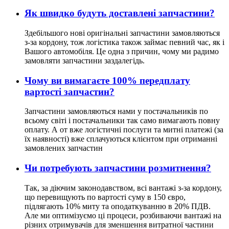
Як швидко будуть доставлені запчастини?
Здебільшого нові оригінальні запчастини замовляються
з-за кордону, тож логістика також займає певний час, як і
Вашого автомобіля. Це одна з причин, чому ми радимо
замовляти запчастини заздалегідь.
Чому ви вимагаєте 100% передплату
вартості запчастин?
Запчастини замовляються нами у постачальників по
всьому світі і постачальники так само вимагають повну
оплату. А от вже логістичні послуги та митні платежі (за
їх наявності) вже сплачуються клієнтом при отриманні
замовлених запчастин
Чи потребують запчастини розмитнення?
Так, за діючим законодавством, всі вантажі з-за кордону,
що перевищують по вартості суму в 150 євро,
підлягають 10% миту та оподаткуванню в 20% ПДВ.
Але ми оптимізуємо ці процеси, розбиваючи вантажі на
різних отримувачів для зменшення витратної частини