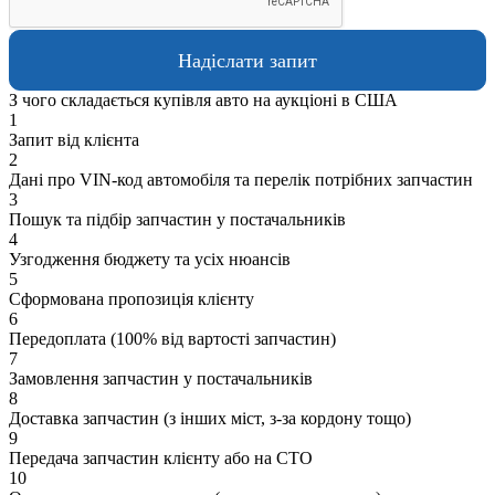
З чого складається купівля авто на аукціоні в США
1
Запит від клієнта
2
Дані про VIN-код автомобіля та перелік потрібних запчастин
3
Пошук та підбір запчастин у постачальників
4
Узгодження бюджету та усіх нюансів
5
Сформована пропозиція клієнту
6
Передоплата (100% від вартості запчастин)
7
Замовлення запчастин у постачальників
8
Доставка запчастин (з інших міст, з-за кордону тощо)
9
Передача запчастин клієнту або на СТО
10