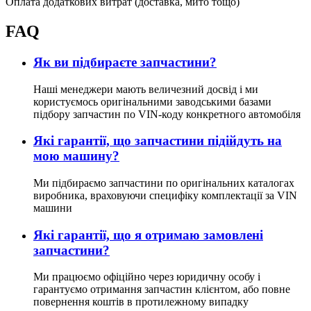
Оплата додаткових витрат (доставка, мито тощо)
FAQ
Як ви підбираєте запчастини?
Наші менеджери мають величезний досвід і ми
користуємось оригінальними заводськими базами
підбору запчастин по VIN-коду конкретного автомобіля
Які гарантії, що запчастини підійдуть на
мою машину?
Ми підбираємо запчастини по оригінальних каталогах
виробника, враховуючи специфіку комплектації за VIN
машини
Які гарантії, що я отримаю замовлені
запчастини?
Ми працюємо офіційно через юридичну особу і
гарантуємо отримання запчастин клієнтом, або повне
повернення коштів в протилежному випадку