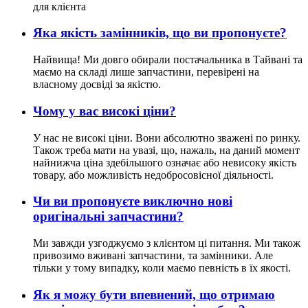
для клієнта
Яка якість замінників, що ви пропонуєте?
Найвища! Ми довго обирали постачальника в Тайвані та
маємо на складі лише запчастини, перевірені на
власному досвіді за якістю.
Чому у вас високі ціни?
У нас не високі ціни. Вони абсолютно зважені по ринку.
Також треба мати на увазі, що, нажаль, на даний момент
найнижча ціна здебільшого означає або невисоку якість
товару, або можливість недобросовісної діяльності.
Чи ви пропонуєте виключно нові
оригінальні запчастини?
Ми завжди узгоджуємо з клієнтом ці питання. Ми також
привозимо вживані запчастини, та замінники. Але
тільки у тому випадку, коли маємо певність в їх якості.
Як я можу бути впевнений, що отримаю