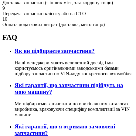
Доставка запчастин (з інших міст, з-за кордону тощо)
9
Передача запчастин клієнту або на СТО
10
Оплата додаткових витрат (доставка, мито тощо)
FAQ
Як ви підбираєте запчастини?
Наші менеджери мають величезний досвід і ми
користуємось оригінальними заводськими базами
підбору запчастин по VIN-коду конкретного автомобіля
Які гарантії, що запчастини підійдуть на
мою машину?
Ми підбираємо запчастини по оригінальних каталогах
виробника, враховуючи специфіку комплектації за VIN
машини
Які гарантії, що я отримаю замовлені
запчастини?