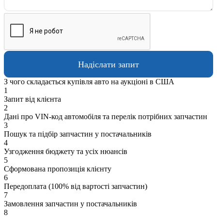
З чого складається купівля авто на аукціоні в США
1
Запит від клієнта
2
Дані про VIN-код автомобіля та перелік потрібних запчастин
3
Пошук та підбір запчастин у постачальників
4
Узгодження бюджету та усіх нюансів
5
Сформована пропозиція клієнту
6
Передоплата (100% від вартості запчастин)
7
Замовлення запчастин у постачальників
8