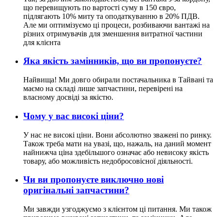
що перевищують по вартості суму в 150 євро,
підлягають 10% миту та оподаткуванню в 20% ПДВ.
Але ми оптимізуємо ці процеси, розбиваючи вантажі на
різних отримувачів для зменшення витратної частини
для клієнта
Яка якість замінників, що ви пропонуєте?
Найвища! Ми довго обирали постачальника в Тайвані та
маємо на складі лише запчастини, перевірені на
власному досвіді за якістю.
Чому у вас високі ціни?
У нас не високі ціни. Вони абсолютно зважені по ринку.
Також треба мати на увазі, що, нажаль, на даний момент
найнижча ціна здебільшого означає або невисоку якість
товару, або можливість недобросовісної діяльності.
Чи ви пропонуєте виключно нові
оригінальні запчастини?
Ми завжди узгоджуємо з клієнтом ці питання. Ми також