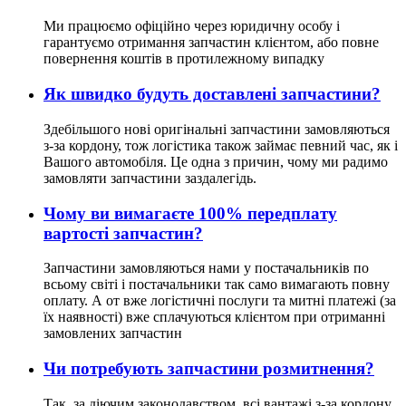
Ми працюємо офіційно через юридичну особу і
гарантуємо отримання запчастин клієнтом, або повне
повернення коштів в протилежному випадку
Як швидко будуть доставлені запчастини?
Здебільшого нові оригінальні запчастини замовляються
з-за кордону, тож логістика також займає певний час, як і
Вашого автомобіля. Це одна з причин, чому ми радимо
замовляти запчастини заздалегідь.
Чому ви вимагаєте 100% передплату
вартості запчастин?
Запчастини замовляються нами у постачальників по
всьому світі і постачальники так само вимагають повну
оплату. А от вже логістичні послуги та митні платежі (за
їх наявності) вже сплачуються клієнтом при отриманні
замовлених запчастин
Чи потребують запчастини розмитнення?
Так, за діючим законодавством, всі вантажі з-за кордону,