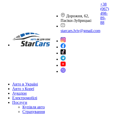
+38
(067)
498-
Дорожня, 62,
89-
Пасіки-Зубрицькі
88
starcars.lviv@gmail.com
Авто в Україні
Авто з Кореї
Аукціон
Електромобілі
Послуги
Купівля авто
Страхування