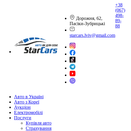
+38
(067)
498-
Дорожня, 62,
89-
Пасіки-Зубрицькі
88
starcars.lviv@gmail.com
Авто в Україні
Авто з Кореї
Аукціон
Електромобілі
Послуги
Купівля авто
Страхування