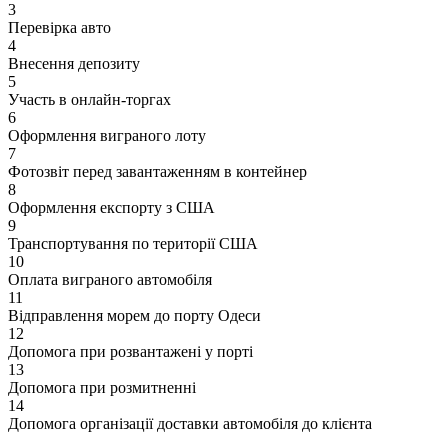
3
Перевірка авто
4
Внесення депозиту
5
Участь в онлайн-торгах
6
Оформлення виграного лоту
7
Фотозвіт перед завантаженням в контейнер
8
Оформлення експорту з США
9
Транспортування по території США
10
Оплата виграного автомобіля
11
Відправлення морем до порту Одеси
12
Допомога при розвантажені у порті
13
Допомога при розмитненні
14
Допомога організації доставки автомобіля до клієнта