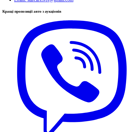
Кращі пропозиції авто з аукціонів