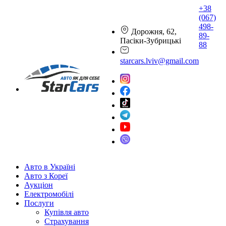
+38
(067)
498-
Дорожня, 62,
89-
Пасіки-Зубрицькі
88
starcars.lviv@gmail.com
Авто в Україні
Авто з Кореї
Аукціон
Електромобілі
Послуги
Купівля авто
Страхування