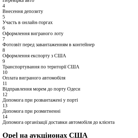
Перевірка авто
4
Внесення депозиту
5
Участь в онлайн-торгах
6
Оформлення виграного лоту
7
Фотозвіт перед завантаженням в контейнер
8
Оформлення експорту з США
9
Транспортування по території США
10
Оплата виграного автомобіля
11
Відправлення морем до порту Одеси
12
Допомога при розвантажені у порті
13
Допомога при розмитненні
14
Допомога організації доставки автомобіля до клієнта
Opel на аукціионах США