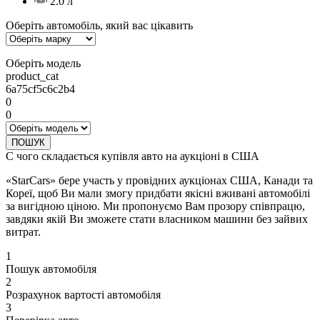
2.0 л
Оберіть автомобіль, який вас цікавить
Оберіть модель
product_cat
6a75cf5c6c2b4
0
0
ПОШУК
С чого складається купівля авто на аукціоні в США
«StarCars» бере участь у провідних аукціонах США, Канади та
Кореї, щоб Ви мали змогу придбати якісні вживані автомобілі
за вигідною ціною. Ми пропонуємо Вам прозору співпрацю,
завдяки якій Ви зможете стати власником машини без зайвих
витрат.
1
Пошук автомобіля
2
Розрахунок вартості автомобіля
3