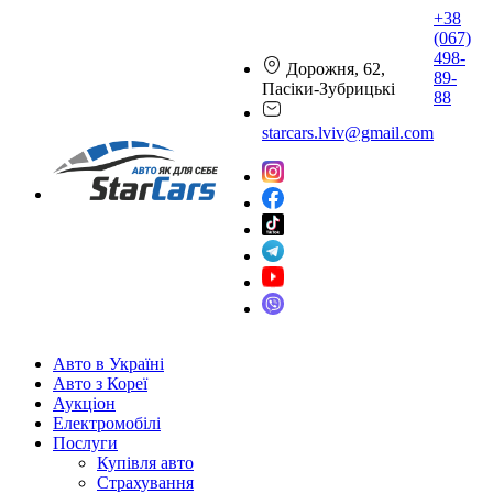
+38
(067)
498-
Дорожня, 62,
89-
Пасіки-Зубрицькі
88
starcars.lviv@gmail.com
Авто в Україні
Авто з Кореї
Аукціон
Електромобілі
Послуги
Купівля авто
Страхування