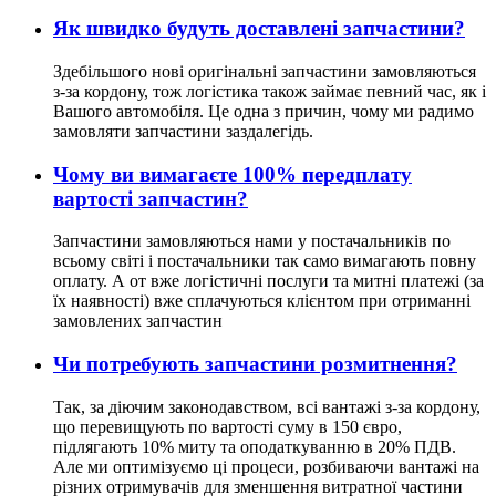
Як швидко будуть доставлені запчастини?
Здебільшого нові оригінальні запчастини замовляються
з-за кордону, тож логістика також займає певний час, як і
Вашого автомобіля. Це одна з причин, чому ми радимо
замовляти запчастини заздалегідь.
Чому ви вимагаєте 100% передплату
вартості запчастин?
Запчастини замовляються нами у постачальників по
всьому світі і постачальники так само вимагають повну
оплату. А от вже логістичні послуги та митні платежі (за
їх наявності) вже сплачуються клієнтом при отриманні
замовлених запчастин
Чи потребують запчастини розмитнення?
Так, за діючим законодавством, всі вантажі з-за кордону,
що перевищують по вартості суму в 150 євро,
підлягають 10% миту та оподаткуванню в 20% ПДВ.
Але ми оптимізуємо ці процеси, розбиваючи вантажі на
різних отримувачів для зменшення витратної частини