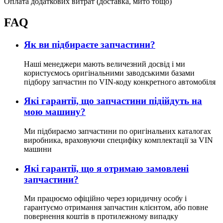
Оплата додаткових витрат (доставка, мито тощо)
FAQ
Як ви підбираєте запчастини?
Наші менеджери мають величезний досвід і ми
користуємось оригінальними заводськими базами
підбору запчастин по VIN-коду конкретного автомобіля
Які гарантії, що запчастини підійдуть на
мою машину?
Ми підбираємо запчастини по оригінальних каталогах
виробника, враховуючи специфіку комплектації за VIN
машини
Які гарантії, що я отримаю замовлені
запчастини?
Ми працюємо офіційно через юридичну особу і
гарантуємо отримання запчастин клієнтом, або повне
повернення коштів в протилежному випадку