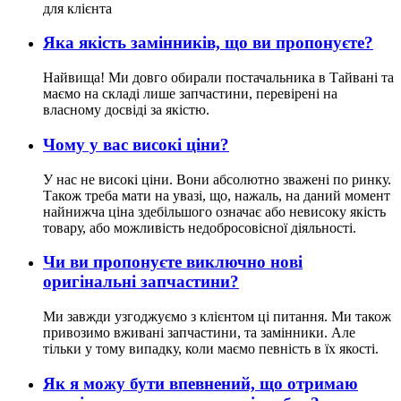
для клієнта
Яка якість замінників, що ви пропонуєте?
Найвища! Ми довго обирали постачальника в Тайвані та
маємо на складі лише запчастини, перевірені на
власному досвіді за якістю.
Чому у вас високі ціни?
У нас не високі ціни. Вони абсолютно зважені по ринку.
Також треба мати на увазі, що, нажаль, на даний момент
найнижча ціна здебільшого означає або невисоку якість
товару, або можливість недобросовісної діяльності.
Чи ви пропонуєте виключно нові
оригінальні запчастини?
Ми завжди узгоджуємо з клієнтом ці питання. Ми також
привозимо вживані запчастини, та замінники. Але
тільки у тому випадку, коли маємо певність в їх якості.
Як я можу бути впевнений, що отримаю