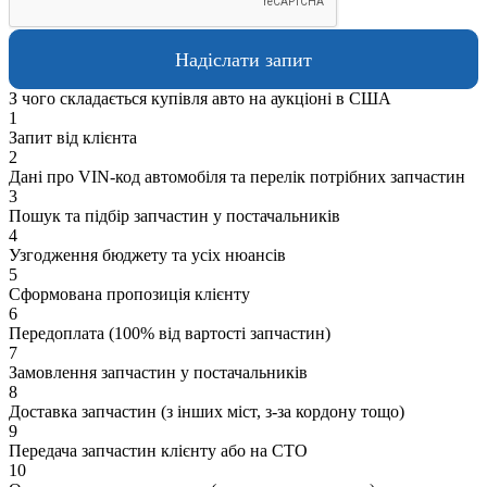
З чого складається купівля авто на аукціоні в США
1
Запит від клієнта
2
Дані про VIN-код автомобіля та перелік потрібних запчастин
3
Пошук та підбір запчастин у постачальників
4
Узгодження бюджету та усіх нюансів
5
Сформована пропозиція клієнту
6
Передоплата (100% від вартості запчастин)
7
Замовлення запчастин у постачальників
8
Доставка запчастин (з інших міст, з-за кордону тощо)
9
Передача запчастин клієнту або на СТО
10