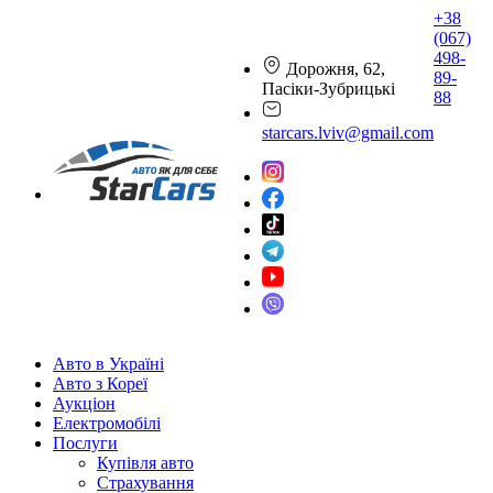
+38
(067)
498-
Дорожня, 62,
89-
Пасіки-Зубрицькі
88
starcars.lviv@gmail.com
Авто в Україні
Авто з Кореї
Аукціон
Електромобілі
Послуги
Купівля авто
Страхування