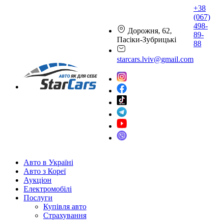
+38
(067)
498-
Дорожня, 62,
89-
Пасіки-Зубрицькі
88
starcars.lviv@gmail.com
Авто в Україні
Авто з Кореї
Аукціон
Електромобілі
Послуги
Купівля авто
Страхування