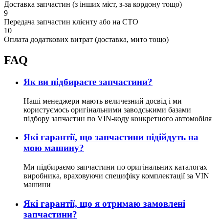
Доставка запчастин (з інших міст, з-за кордону тощо)
9
Передача запчастин клієнту або на СТО
10
Оплата додаткових витрат (доставка, мито тощо)
FAQ
Як ви підбираєте запчастини?
Наші менеджери мають величезний досвід і ми
користуємось оригінальними заводськими базами
підбору запчастин по VIN-коду конкретного автомобіля
Які гарантії, що запчастини підійдуть на
мою машину?
Ми підбираємо запчастини по оригінальних каталогах
виробника, враховуючи специфіку комплектації за VIN
машини
Які гарантії, що я отримаю замовлені
запчастини?