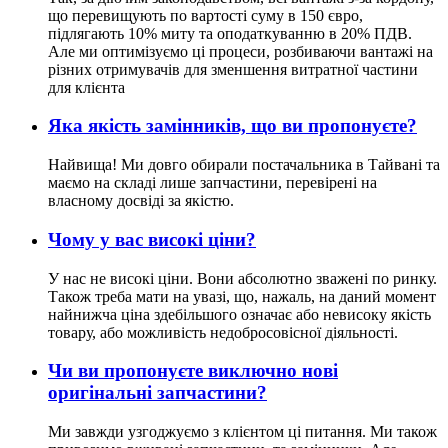
що перевищують по вартості суму в 150 євро,
підлягають 10% миту та оподаткуванню в 20% ПДВ.
Але ми оптимізуємо ці процеси, розбиваючи вантажі на
різних отримувачів для зменшення витратної частини
для клієнта
Яка якість замінників, що ви пропонуєте?
Найвища! Ми довго обирали постачальника в Тайвані та
маємо на складі лише запчастини, перевірені на
власному досвіді за якістю.
Чому у вас високі ціни?
У нас не високі ціни. Вони абсолютно зважені по ринку.
Також треба мати на увазі, що, нажаль, на даний момент
найнижча ціна здебільшого означає або невисоку якість
товару, або можливість недобросовісної діяльності.
Чи ви пропонуєте виключно нові
оригінальні запчастини?
Ми завжди узгоджуємо з клієнтом ці питання. Ми також