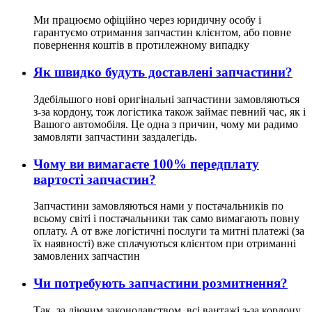
Ми працюємо офіційно через юридичну особу і
гарантуємо отримання запчастин клієнтом, або повне
повернення коштів в протилежному випадку
Як швидко будуть доставлені запчастини?
Здебільшого нові оригінальні запчастини замовляються
з-за кордону, тож логістика також займає певний час, як і
Вашого автомобіля. Це одна з причин, чому ми радимо
замовляти запчастини заздалегідь.
Чому ви вимагаєте 100% передплату
вартості запчастин?
Запчастини замовляються нами у постачальників по
всьому світі і постачальники так само вимагають повну
оплату. А от вже логістичні послуги та митні платежі (за
їх наявності) вже сплачуються клієнтом при отриманні
замовлених запчастин
Чи потребують запчастини розмитнення?
Так, за діючим законодавством, всі вантажі з-за кордону,