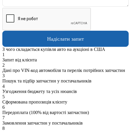
З чого складається купівля авто на аукціоні в США
1
Запит від клієнта
2
Дані про VIN-код автомобіля та перелік потрібних запчастин
3
Пошук та підбір запчастин у постачальників
4
Узгодження бюджету та усіх нюансів
5
Сформована пропозиція клієнту
6
Передоплата (100% від вартості запчастин)
7
Замовлення запчастин у постачальників
8