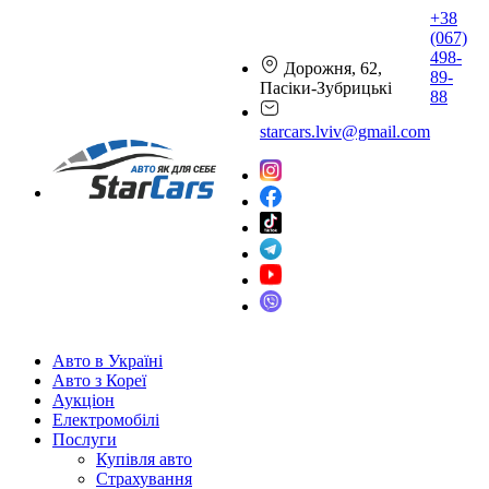
+38
(067)
498-
Дорожня, 62,
89-
Пасіки-Зубрицькі
88
starcars.lviv@gmail.com
Авто в Україні
Авто з Кореї
Аукціон
Електромобілі
Послуги
Купівля авто
Страхування